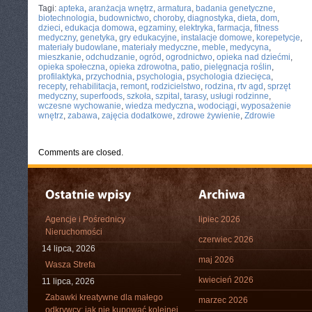
Tagi:
apteka
,
aranżacja wnętrz
,
armatura
,
badania genetyczne
,
biotechnologia
,
budownictwo
,
choroby
,
diagnostyka
,
dieta
,
dom
,
dzieci
,
edukacja domowa
,
egzaminy
,
elektryka
,
farmacja
,
fitness
medyczny
,
genetyka
,
gry edukacyjne
,
instalacje domowe
,
korepetycje
,
materiały budowlane
,
materiały medyczne
,
meble
,
medycyna
,
mieszkanie
,
odchudzanie
,
ogród
,
ogrodnictwo
,
opieka nad dziećmi
,
opieka społeczna
,
opieka zdrowotna
,
patio
,
pielęgnacja roślin
,
profilaktyka
,
przychodnia
,
psychologia
,
psychologia dziecięca
,
recepty
,
rehabilitacja
,
remont
,
rodzicielstwo
,
rodzina
,
rtv agd
,
sprzęt
medyczny
,
superfoods
,
szkoła
,
szpital
,
tarasy
,
usługi rodzinne
,
wczesne wychowanie
,
wiedza medyczna
,
wodociągi
,
wyposażenie
wnętrz
,
zabawa
,
zajęcia dodatkowe
,
zdrowe żywienie
,
Zdrowie
Comments are closed.
Agencje i Pośrednicy
lipiec 2026
Nieruchomości
czerwiec 2026
14 lipca, 2026
maj 2026
Wasza Strefa
kwiecień 2026
11 lipca, 2026
Zabawki kreatywne dla małego
marzec 2026
odkrywcy: jak nie kupować kolejnej