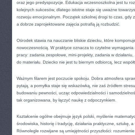
oraz jego predyspozycje. Edukacja wczesnoszkolna jest tu r
kolejnych sukcesów, dlatego istotne staje się uważne towarzy
rozwoju emocjonalnym. Początek szkolnej drogi to czas, gdy z
a dobrze zaprojektowane zajęcia potrafią ją rozbudzić.
Ośrodek stawia na nauczanie bliskie dziecku, które komponu
nowoczesnością. W praktyce oznacza to czytelne wymagania 
pracy: zadania zespołowe, mini-projekty, zadania w działaniu
do materiału. Dziecko nie jest tu biernym odbiorcą, lecz wsp
Ważnym filarem jest poczucie spokoju. Dobra atmosfera spraw
pytają, a pomyłka staje się wskazówką, nie zaś źródłem stres
budowaniu pewności, ucząc odpowiedzialności i samodzielnośc
tak organizowana, by łączyć naukę z odpoczynkiem.
Kształcenie ogólne obejmuje język polski, myślenie matemat
środowiska, historię i tradycję, działania praktyczne, sztukę,
Równolegle rozwijane są umiejętności przyszłości: rozumienie