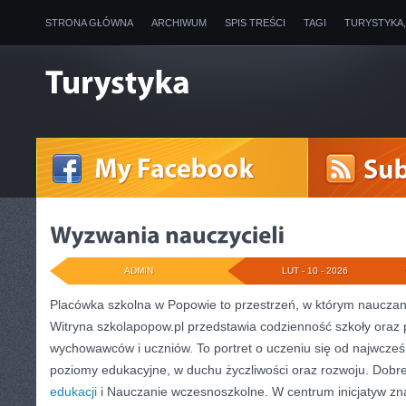
STRONA GŁÓWNA
ARCHIWUM
SPIS TREŚCI
TAGI
TURYSTYKA
ADMIN
LUT - 10 - 2026
Placówka szkolna w Popowie to przestrzeń, w którym nauczan
Witryna szkolapopow.pl przedstawia codzienność szkoły oraz 
wychowawców i uczniów. To portret o uczeniu się od najwcześn
poziomy edukacyjne, w duchu życzliwości oraz rozwoju. Dobre
edukacji
i Nauczanie wczesnoszkolne. W centrum inicjatyw zna