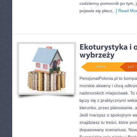
codzienny pomocnik po tym, j
pojawia się płacz,
[ Read Mor
ADMIN
LUT - 
PensjonatPolonia.pl to kompa
morskie akweny i chcą odkry
nadmorskich miejscówek. To m
łączy się z praktycznymi ws
kierunku, przez planowanie, 
Jeśli marzysz o spokojnym w
znajdziesz tu treści, które p
dopasowany scenariusz. Nowe 