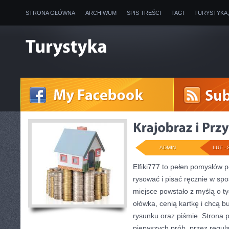
STRONA GŁÓWNA
ARCHIWUM
SPIS TREŚCI
TAGI
TURYSTYKA
ADMIN
LUT - 
Elfiki777 to pełen pomysłów p
rysować i pisać ręcznie w sp
miejsce powstało z myślą o ty
ołówka, cenią kartkę i chcą 
rysunku oraz piśmie. Strona p
pierwszych prób, przez regul