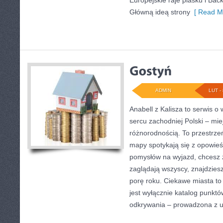
Europejskie raje piasku i Ba
Główną ideą strony
[ Read Mo
ADMIN
LUT - 
Anabell z Kalisza to serwis 
sercu zachodniej Polski – mie
różnorodnością. To przestrze
mapy spotykają się z opowieś
pomysłów na wyjazd, chcesz z
zaglądają wszyscy, znajdzies
porę roku. Ciekawe miasta to 
jest wyłącznie katalog punktó
odkrywania – prowadzona z 