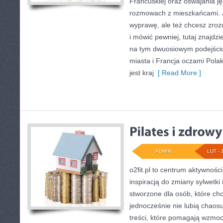
Francuskiej oraz oswajania j
rozmowach z mieszkańcami. 
wyprawę, ale też chcesz zro
i mówić pewniej, tutaj znajdz
na tym dwuosiowym podejściu
miasta i Francja oczami Pola
jest kraj
[ Read More ]
ADMIN
LUT - 
o2fit.pl to centrum aktywności
inspiracją do zmiany sylwetki i
stworzone dla osób, które chc
jednocześnie nie lubią chaosu
treści, które pomagają wzmoc