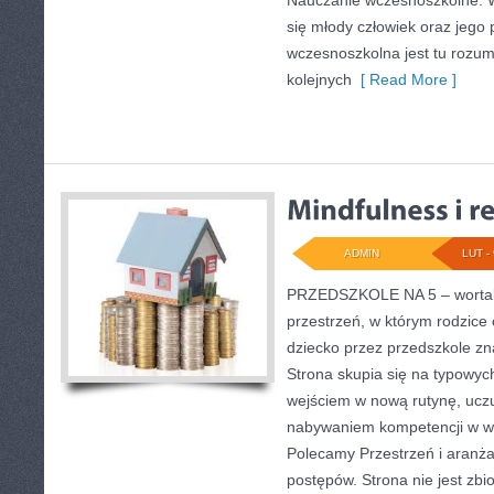
Nauczanie wczesnoszkolne. W
się młody człowiek oraz jego
wczesnoszkolna jest tu rozu
kolejnych
[ Read More ]
ADMIN
LUT - 
PRZEDSZKOLE NA 5 – wortal 
przestrzeń, w którym rodzice
dziecko przez przedszkole zn
Strona skupia się na typowy
wejściem w nową rutynę, uczu
nabywaniem kompetencji w w
Polecamy Przestrzeń i aranża
postępów. Strona nie jest zbio