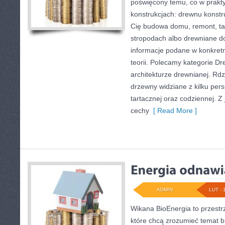
poświęcony temu, co w prakty
konstrukcjach: drewnu konstru
Cię budowa domu, remont, tar
stropodach albo drewniane do
informacje podane w konkret
teorii. Polecamy kategorie D
architekturze drewnianej. Rd
drzewny widziane z kilku pers
tartacznej oraz codziennej. 
cechy
[ Read More ]
ADMIN
LUT - 
Wikana BioEnergia to przestr
które chcą zrozumieć temat b