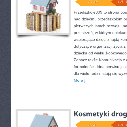
ADMIN
LUT - 
Przedszkole309 to strona po
nad dziećmi, przedszkolom or
pierwszych latach rozwoju: 
przestrzeń, w którym opiekun
wspierające dzieci znajdą ko
dotyczące organizacji życia 
dziecka od wieku żłobkowego 
Zobacz także Komunikacja z d
formalności. Ideą serwisu jes
dla wielu rodzin stają się wy
More ]
ADMIN
LUT - 