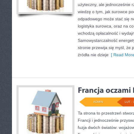
użyteczny, ale jednocześnie r
wiedzę o tym, jak surowce po
odpadowego może stać się no
logistyka surowca, oraz na c
wchodzą opłacalność i wydajn
Samowystarczalność energety
stronie przewija się myśl, ż
źródła nie dzieje
[ Read More
ADMIN
LUT - 
Ta strona to przestrzeń stwor
Francji i jednocześnie przysw
fuzja dwóch światów: wojażo