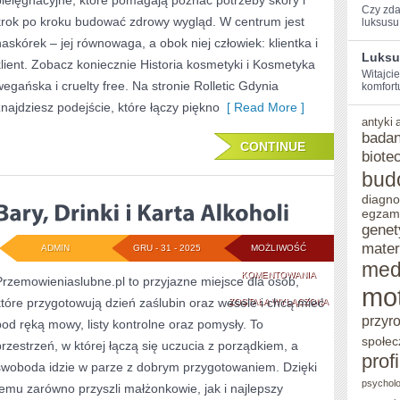
pielęgnacyjne, które pomagają poznać potrzeby skóry i
EKSPERTA
Czy zda
krok po kroku budować zdrowy wygląd. W centrum jest
luksusu‍ i
naskórek – jej równowaga, a obok niej człowiek: klientka i
Luksu
klient. Zobacz koniecznie Historia kosmetyki i Kosmetyka
Witajci
wegańska i cruelty free. Na stronie Rolletic Gdynia
komfortu
znajdziesz podejście, które łączy piękno
[ Read More ]
antyki
badan
CONTINUE
biote
bud
diagno
egzam
genet
mater
ADMIN
GRU - 31 - 2025
MOŻLIWOŚĆ
med
BARY,
KOMENTOWANIA
Przemowieniaslubne.pl to przyjazne miejsce dla osób,
mo
które przygotowują dzień zaślubin oraz wesele i chcą mieć
DRINKI
ZOSTAŁA WYŁĄCZONA
przyr
pod ręką mowy, listy kontrolne oraz pomysły. To
I
społec
przestrzeń, w której łączą się uczucia z porządkiem, a
KARTA
prof
swoboda idzie w parze z dobrym przygotowaniem. Dzięki
ALKOHOLI
psycholo
temu zarówno przyszli małżonkowie, jak i najlepszy