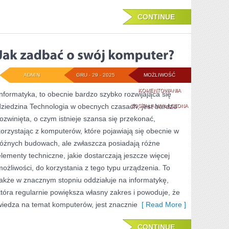
CONTINUE
ADMIN
GRU - 29 - 2025
MOŻLIWOŚĆ
JAK
KOMENTOWANIA
Informatyka, to obecnie bardzo szybko rozwijająca się
dziedzina Technologia w obecnych czasach, jest bardzo
ZADBAĆ
ZOSTAŁA WYŁĄCZONA
rozwinięta, o czym istnieje szansa się przekonać,
O
korzystając z komputerów, które pojawiają się obecnie w
SWÓJ
różnych budowach, ale zwłaszcza posiadają różne
KOMPUTER?
elementy techniczne, jakie dostarczają jeszcze więcej
możliwości, do korzystania z tego typu urządzenia. To
także w znacznym stopniu oddziałuje na informatykę,
która regularnie powiększa własny zakres i powoduje, że
wiedza na temat komputerów, jest znacznie
[ Read More ]
CONTINUE