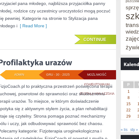
pszczel
przyjaciel pana młodego, najbliższa przyjaciółka panny
sprzę
młodej, rodzice czy uczestnicy uroczystości mogą poczuć
szk
się pewniej. Kategorie na stronie to Stylizacja pana
trans
młodego i
[ Read More ]
wied
zaję
CONTINUE
żywi
ADMIN
GRU - 30 - 2025
MOŻLIWOŚĆ
PROFILAKTYKA
KOMENTOWANIA
P
FizjoCoach.pl to praktyczna przestrzeń poświęcona terapii
1
ruchowej, powrotowi do sprawności oraz skutecznemu
URAZÓW
ZOSTAŁA WYŁĄCZONA
8
terapii urazów. To miejsce, w którym doświadczenie
15
spotyka się z aktywnym stylem życia, a plan rehabilitacji
22
staje się czytelny. Strona pomaga poznać mechanizmy
29
bólu i uczy, jak odbudowywać sprawność bez chaosu.
« lis
sty »
Polecamy kategorie: Fizjoterapia uroginekologiczna i
Pytania od czytelników. FizjoCoach.pl powstał z myślą o