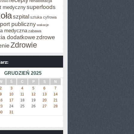
recepty
rehabilitacja
arstwo
superfoods
t medyczny
oła
szpital
sztuka cyfrowa
port publiczny
wakacje
za medyczna
zabawa
cia dodatkowe
zdrowe
Zdrowie
enie
GRUDZIEŃ 2025
W
Ś
C
P
S
N
2
3
4
5
6
7
9
10
11
12
13
14
16
17
18
19
20
21
23
24
25
26
27
28
30
31