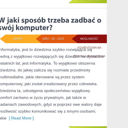
ADMIN
GRU - 29 - 2025
MOŻLIWOŚĆ
W
KOMENTOWANIA
Informatyka, jest to dziedzina szybko rozwijająca się
Jedną z wyjątkowo rozwijających się dziedzin na dystansie
JAKI
ZOSTAŁA WYŁĄCZONA
ostatnich lat, jest informatyka. To wyjątkowo obszerna
SPOSÓB
dziedzina, do jakiej zalicza się rozmiate przedmioty
TRZEBA
multimedialne, jakie sterowane są przez system
ZADBAĆ
komputerowy, jaki został zrealizowany przez człowieka.
Dziedzina ta, udostępnia społeczeństwu wyjątkowy
O
komfort zarówno w życiu prywatnym, jak także w
SWÓJ
zadaniach zawodowych, gdyż w poprzez swe walory daje
KOMPUTER?
możliwość szybko komunikować się z innymi osobami,
akie
[ Read More ]