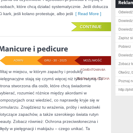
osobach, które chcą działać systematycznie. Jeśli dokucza
Odwiedź 
i kark, jeśli kolano protestuje, albo jeśli
[ Read More ]
Dowiedz s
CONTINUE
Dowiedz 
Zapisz s
Pobierz
Dowiedz 
ADMIN
GRU - 30 - 2025
MOŻLIWOŚĆ
Zobacz t
MANICURE
KOMENTOWANIA
Witaj w miejscu, w którym zapachy i produkty
Otwórz, 
pielęgnacyjne stają się czymś więcej niż tylko rutyną. To
I
ZOSTAŁA WYŁĄCZONA
Poznaj n
strona stworzona dla osób, które chcą świadomie
PEDICURE
http://ph
wybierać, rozumieć różnice między akordami w
kompozycjach oraz wiedzieć, co naprawdę kryje się w
formularzu. Znajdziesz tu wrażenia, próby i wskazówki
dotyczące zapachów, a także szerokiego świata rutyn
beauty. Zobacz również: Ochrona przeciwsłoneczna i
Błędy w pielęgnacji i makijażu – czego unikać. Ta