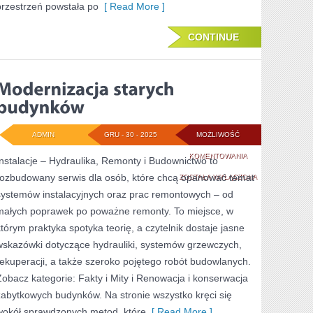
przestrzeń powstała po
[ Read More ]
CONTINUE
ADMIN
GRU - 30 - 2025
MOŻLIWOŚĆ
MODERNIZACJA
KOMENTOWANIA
Instalacje – Hydraulika, Remonty i Budownictwo to
rozbudowany serwis dla osób, które chcą opanować temat
STARYCH
ZOSTAŁA WYŁĄCZONA
systemów instalacyjnych oraz prac remontowych – od
BUDYNKÓW
małych poprawek po poważne remonty. To miejsce, w
którym praktyka spotyka teorię, a czytelnik dostaje jasne
wskazówki dotyczące hydrauliki, systemów grzewczych,
rekuperacji, a także szeroko pojętego robót budowlanych.
Zobacz kategorie: Fakty i Mity i Renowacja i konserwacja
zabytkowych budynków. Na stronie wszystko kręci się
wokół sprawdzonych metod, które
[ Read More ]