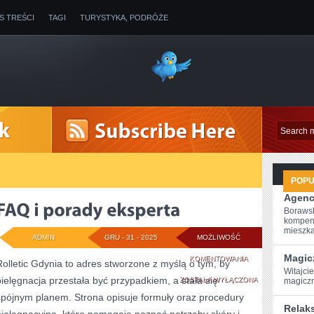
IS TREŚCI
TAGI
TURYSTYKA, PODRÓŻE
POP
Agenc
Borawsk
kompen
mieszkan
ADMIN
GRU - 31 - 2025
MOŻLIWOŚĆ
Magic
FAQ
KOMENTOWANIA
Rolletic Gdynia to adres stworzone z myślą o tym, by
Witajci
pielęgnacja przestała być przypadkiem, a stała się
I
ZOSTAŁA WYŁĄCZONA
magiczn
spójnym planem. Strona opisuje formuły oraz procedury
PORADY
Relak