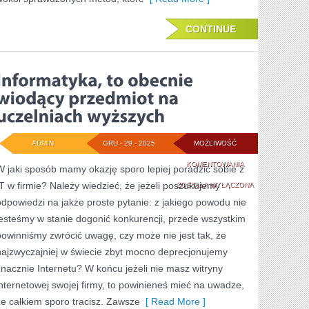
CONTINUE
ADMIN
GRU - 29 - 2025
MOŻLIWOŚĆ
INFORMATYKA,
KOMENTOWANIA
W jaki sposób mamy okazję sporo lepiej poradzić sobie z
IT w firmie? Należy wiedzieć, że jeżeli poszukujemy
TO
ZOSTAŁA WYŁĄCZONA
odpowiedzi na jakże proste pytanie: z jakiego powodu nie
OBECNIE
jesteśmy w stanie dogonić konkurencji, przede wszystkim
WIODĄCY
powinniśmy zwrócić uwagę, czy może nie jest tak, że
PRZEDMIOT
najzwyczajniej w świecie zbyt mocno deprecjonujemy
znacznie Internetu? W końcu jeżeli nie masz witryny
NA
internetowej swojej firmy, to powinieneś mieć na uwadze,
UCZELNIACH
że całkiem sporo tracisz. Zawsze
[ Read More ]
WYŻSZYCH