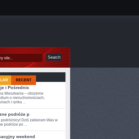
ULAR
RECENT
je i Pośrednic
a Mieszkania – obszerne
dium o nieruchomościach,
iach i rynku ...
zne podróże p
e podróżnicy! Dziś‌ zabieram Was w⁣
e podróże po ...
sacyjny weekend