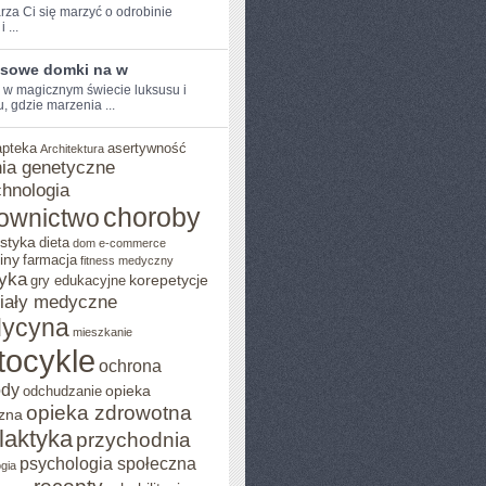
rza Ci⁤ się marzyć o odrobinie
 ...
sowe domki na w
e w magicznym świecie luksusu i
, gdzie marzenia ...
apteka
asertywność
Architektura
ia genetyczne
chnologia
choroby
ownictwo
styka
dieta
dom
e-commerce
iny
farmacja
fitness medyczny
yka
korepetycje
gry edukacyjne
iały medyczne
ycyna
mieszkanie
tocykle
ochrona
ody
opieka
odchudzanie
opieka zdrowotna
zna
ilaktyka
przychodnia
psychologia społeczna
gia