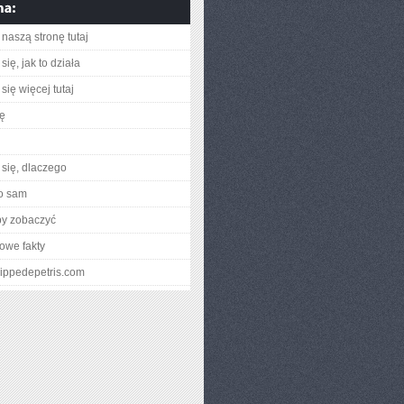
naszą stronę tutaj
ię, jak to działa
się więcej tutaj
ię
się, dlaczego
o sam
by zobaczyć
owe fakty
ilippedepetris.com