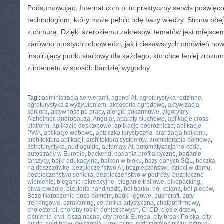
Podsumowując, Internat.com.pl to praktyczny serwis poświęcon
technologiom, który może pełnić rolę bazy wiedzy. Strona ob
z chmurą. Dzięki szerokiemu zakresowi tematów jest miejscem
zarówno prostych odpowiedzi, jak i ciekawszych omówień no
inspirujący punkt startowy dla każdego, kto chce lepiej zrozum
z internetu w sposób bardziej wygodny.
CATEGORIES:
TURYSTYKA, PODRÓŻE
Tagi:
administracja serwerami
,
agenci AI
,
agroturystyka rodzinne
,
agroturystyka z wyżywieniem
,
akcesoria ogrodowe
,
aktywizacja
seniora
,
aktywność po pracy
,
alergie pokarmowe
,
algorytmy
,
Alzheimer
,
andropauza
,
Angular
,
aparaty słuchowe
,
aplikacje cross-
platform
,
aplikacje desktopowe
,
aplikacje podróżnicze
,
aplikacje
PWA
,
aplikacje webowe
,
apteczka turystyczna
,
aranżacja balkonu
,
architektura aplikacji
,
architektura systemów
,
aromaterapia domowa
,
astroturystyka
,
audioguide
,
automaty AI
,
automatyzacja no-code
,
autostrady w Europie
,
backend
,
badania profilaktyczne
,
badanie
tarczycy
,
bajki edukacyjne
,
balkon w bloku
,
bazy danych SQL
,
beczka
na deszczówkę
,
bezpieczeństwo AI
,
bezpieczeństwo dzieci w domu
,
bezpieczeństwo seniora
,
bezpieczeństwo w podróży
,
bezpieczne
wiercenie
,
bieganie rekreacyjne
,
bieganie trailowe
,
bikepacking
,
biwakowanie
,
bizuteria handmade
,
ból barku
,
ból kolana
,
ból pleców
,
Boże Narodzenie poza domem
,
budki lęgowe
,
bushcraft
,
buty
trekkingowe
,
caravaning
,
ceramika artystyczna
,
chatbot firmowy
,
cholesterol
,
choroby roślin doniczkowych
,
CI CD
,
cięcie drzew
,
ciśnienie krwi
,
cisza nocna
,
city break Europa
,
city break Polska
,
city