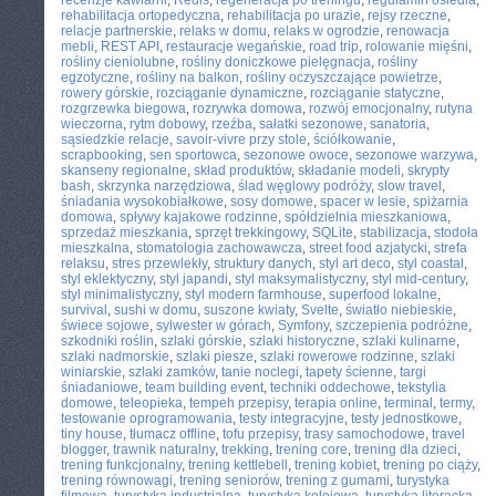
recenzje kawiarni
,
Redis
,
regeneracja po treningu
,
regulamin osiedla
,
rehabilitacja ortopedyczna
,
rehabilitacja po urazie
,
rejsy rzeczne
,
relacje partnerskie
,
relaks w domu
,
relaks w ogrodzie
,
renowacja
mebli
,
REST API
,
restauracje wegańskie
,
road trip
,
rolowanie mięśni
,
rośliny cieniolubne
,
rośliny doniczkowe pielęgnacja
,
rośliny
egzotyczne
,
rośliny na balkon
,
rośliny oczyszczające powietrze
,
rowery górskie
,
rozciąganie dynamiczne
,
rozciąganie statyczne
,
rozgrzewka biegowa
,
rozrywka domowa
,
rozwój emocjonalny
,
rutyna
wieczorna
,
rytm dobowy
,
rzeźba
,
sałatki sezonowe
,
sanatoria
,
sąsiedzkie relacje
,
savoir-vivre przy stole
,
ściółkowanie
,
scrapbooking
,
sen sportowca
,
sezonowe owoce
,
sezonowe warzywa
,
skanseny regionalne
,
skład produktów
,
składanie modeli
,
skrypty
bash
,
skrzynka narzędziowa
,
ślad węglowy podróży
,
slow travel
,
śniadania wysokobiałkowe
,
sosy domowe
,
spacer w lesie
,
spiżarnia
domowa
,
spływy kajakowe rodzinne
,
spółdzielnia mieszkaniowa
,
sprzedaż mieszkania
,
sprzęt trekkingowy
,
SQLite
,
stabilizacja
,
stodoła
mieszkalna
,
stomatologia zachowawcza
,
street food azjatycki
,
strefa
relaksu
,
stres przewlekły
,
struktury danych
,
styl art deco
,
styl coastal
,
styl eklektyczny
,
styl japandi
,
styl maksymalistyczny
,
styl mid-century
,
styl minimalistyczny
,
styl modern farmhouse
,
superfood lokalne
,
survival
,
sushi w domu
,
suszone kwiaty
,
Svelte
,
światło niebieskie
,
świece sojowe
,
sylwester w górach
,
Symfony
,
szczepienia podróżne
,
szkodniki roślin
,
szlaki górskie
,
szlaki historyczne
,
szlaki kulinarne
,
szlaki nadmorskie
,
szlaki piesze
,
szlaki rowerowe rodzinne
,
szlaki
winiarskie
,
szlaki zamków
,
tanie noclegi
,
tapety ścienne
,
targi
śniadaniowe
,
team building event
,
techniki oddechowe
,
tekstylia
domowe
,
teleopieka
,
tempeh przepisy
,
terapia online
,
terminal
,
termy
,
testowanie oprogramowania
,
testy integracyjne
,
testy jednostkowe
,
tiny house
,
tłumacz offline
,
tofu przepisy
,
trasy samochodowe
,
travel
blogger
,
trawnik naturalny
,
trekking
,
trening core
,
trening dla dzieci
,
trening funkcjonalny
,
trening kettlebell
,
trening kobiet
,
trening po ciąży
,
trening równowagi
,
trening seniorów
,
trening z gumami
,
turystyka