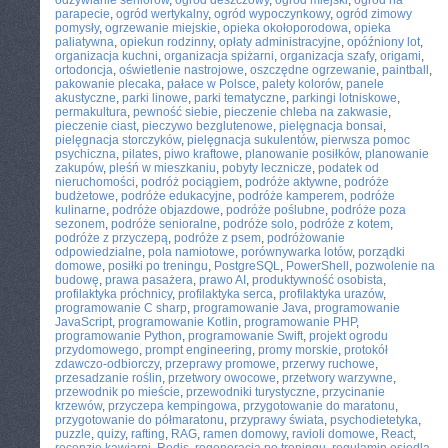
odżywianie seniorów
,
ogród deszczowy
,
ogród miejski
,
ogród na
parapecie
,
ogród wertykalny
,
ogród wypoczynkowy
,
ogród zimowy
pomysły
,
ogrzewanie miejskie
,
opieka okołoporodowa
,
opieka
paliatywna
,
opiekun rodzinny
,
opłaty administracyjne
,
opóźniony lot
,
organizacja kuchni
,
organizacja spiżarni
,
organizacja szafy
,
origami
,
ortodoncja
,
oświetlenie nastrojowe
,
oszczędne ogrzewanie
,
paintball
,
pakowanie plecaka
,
pałace w Polsce
,
palety kolorów
,
panele
akustyczne
,
parki linowe
,
parki tematyczne
,
parkingi lotniskowe
,
permakultura
,
pewność siebie
,
pieczenie chleba na zakwasie
,
pieczenie ciast
,
pieczywo bezglutenowe
,
pielęgnacja bonsai
,
pielęgnacja storczyków
,
pielęgnacja sukulentów
,
pierwsza pomoc
psychiczna
,
pilates
,
piwo kraftowe
,
planowanie posiłków
,
planowanie
zakupów
,
pleśń w mieszkaniu
,
pobyty lecznicze
,
podatek od
nieruchomości
,
podróż pociągiem
,
podróże aktywne
,
podróże
budżetowe
,
podróże edukacyjne
,
podróże kamperem
,
podróże
kulinarne
,
podróże objazdowe
,
podróże poślubne
,
podróże poza
sezonem
,
podróże senioralne
,
podróże solo
,
podróże z kotem
,
podróże z przyczepą
,
podróże z psem
,
podróżowanie
odpowiedzialne
,
pola namiotowe
,
porównywarka lotów
,
porządki
domowe
,
posiłki po treningu
,
PostgreSQL
,
PowerShell
,
pozwolenie na
budowę
,
prawa pasażera
,
prawo AI
,
produktywność osobista
,
profilaktyka próchnicy
,
profilaktyka serca
,
profilaktyka urazów
,
programowanie C sharp
,
programowanie Java
,
programowanie
JavaScript
,
programowanie Kotlin
,
programowanie PHP
,
programowanie Python
,
programowanie Swift
,
projekt ogrodu
przydomowego
,
prompt engineering
,
promy morskie
,
protokół
zdawczo-odbiorczy
,
przeprawy promowe
,
przerwy ruchowe
,
przesadzanie roślin
,
przetwory owocowe
,
przetwory warzywne
,
przewodnik po mieście
,
przewodniki turystyczne
,
przycinanie
krzewów
,
przyczepa kempingowa
,
przygotowanie do maratonu
,
przygotowanie do półmaratonu
,
przyprawy świata
,
psychodietetyka
,
puzzle
,
quizy
,
rafting
,
RAG
,
ramen domowy
,
ravioli domowe
,
React
,