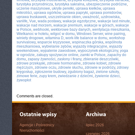
filmowa
,
turystyka industrialna
,
turystyka kolejowa
,
turystyka literacka
,
turystyka przyrodnicza
,
turystyka sakralna
,
ubezpieczenie podróżne
,
uczenie maszynowe
,
ukryte perełki
,
uprawa kiełków
,
uprawa
mikroliści
,
uprawa ogórków
,
uprawa papryki
,
uprawa pomidorów
,
uprawa truskawek
,
uszczelnianie okien
,
uważność
,
uzdrowiska
,
vanlife
,
Vue
,
wada postawy
,
wakacje egzotyczne
,
wakacje last minute
,
wakacje nad morzem
,
wakacje premium
,
wakacje w górach
,
wakacje
w Polsce
,
webhooki
,
wektorowe bazy danych
,
wentylacja mieszkania
,
Wielkanoc w hotelu
,
wilgoć w domu
,
Windows Server
,
wine pairing
,
winiety drogowe
,
witamina D
,
work-life balance w domu
,
workshop
survivalowy
,
wsparcie kryzysowe
,
wspinaczka górska
,
wspólnota
mieszkaniowa
,
wybielanie zębów
,
wyjazdy integracyjne
,
wyjazdy
weekendowe
,
wypalenie zawodowe
,
wypoczynek ekologiczny
,
yoga
w ogrodzie
,
zakupy spożywcze online
,
zamki w Polsce
,
zapachy do
domu
,
zapasy żywności
,
zasłony i firany
,
zbieranie deszczówki
,
zdrowe przekąski
,
zdrowie hormonalne
,
zdrowie kobiet
,
zdrowie
mężczyzn
,
zdrowie oczu
,
zdrowie słuchu
,
zdrowie w podróży
,
zdrowy
kręgosłup
,
zgłoszenie budowy
,
zgubiony bagaż
,
zielone szkoły
,
zimowe ferie
,
zupy krem
,
zwiedzanie z dziećmi
,
żywienie dzieci
,
żywopłot
Comments are closed.
Agencje i Pośrednicy
lipiec 2026
Nieruchomości
czerwiec 2026