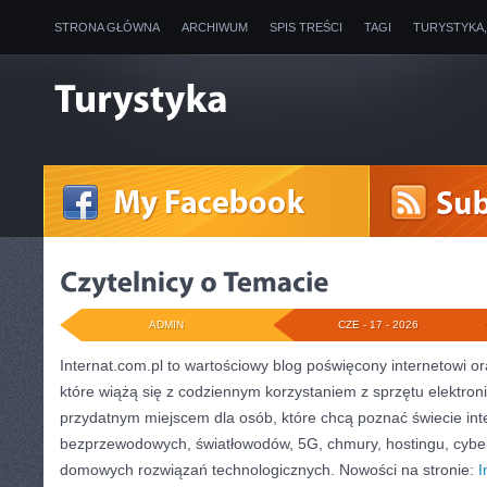
STRONA GŁÓWNA
ARCHIWUM
SPIS TREŚCI
TAGI
TURYSTYKA
ADMIN
CZE - 17 - 2026
Internat.com.pl to wartościowy blog poświęcony internetowi 
które wiążą się z codziennym korzystaniem z sprzętu elektro
przydatnym miejscem dla osób, które chcą poznać świecie inte
bezprzewodowych, światłowodów, 5G, chmury, hostingu, cybe
domowych rozwiązań technologicznych. Nowości na stronie:
I