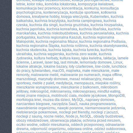
domowe
,
koktajle bezalkoholowe
,
kolacje jednogarnkowe
,
kolonie
letnie
,
kolor roku
,
komórka lokatorska
,
kompozycje kwiatowe
,
komunikacja bez przemocy
,
koncentracja
,
konkursy
,
konsultacja
psychologiczna
,
konteneryzacja
,
kontuzje sportowe
,
kotłownia
domowa
,
kreatywne hobby
,
księga wieczysta
,
Kubernetes
,
kuchnia
bałkańska
,
kuchnia brazylijska
,
kuchnia campingowa
,
kuchnia
czeska
,
kuchnia dla singli
,
kuchnia gruzińska
,
kuchnia hiszpańska
,
kuchnia japońska
,
kuchnia koreańska
,
kuchnia libańska
,
kuchnia
marokańska
,
kuchnia niskobudżetowa
,
kuchnia peruwiańska
,
kuchnia
portugalska
,
kuchnia regionalna Kaszub
,
kuchnia regionalna
Małopolski
,
kuchnia regionalna Mazur
,
kuchnia regionalna Podlasia
,
kuchnia regionalna Śląska
,
kuchnia roślinna
,
kuchnia skandynawska
,
kuchnia studencka
,
kuchnia tajska
,
kuchnia turecka
,
kuchnia
ukraińska
,
kuchnia węgierska
,
kuchnia zero waste
,
kuchnia
żydowska
,
kultura herbaty
,
kultura kawy
,
łąka kwietna
,
laktacja
,
lamele
ścienne
,
Laravel
,
laser tag
,
last minute
,
lemoniady domowe
,
Linux
,
lokalne atrakcje
,
lokalne bazary
,
loty czarterowe
,
low-code
,
lunchbox
do pracy
,
łyżwiarstwo
,
macOS
,
majówka
,
małe mieszkanie
,
małe
remonty
,
malowanie mebli
,
malowanie po numerach
,
mapa offline
,
marszobiegi
,
marynaty domowe
,
masaż relaksacyjny
,
masaż
sportowy
,
meble z palet
,
medytacja
,
menopauza
,
miejskie rośliny
,
mieszkanie wynajmowane
,
mieszkanie z balkonem
,
mikrobiom
jelitowy
,
mikroogród
,
mikroserwisy
,
mikrowyprawy
,
mindful eating
,
mniej znane miejsca
,
mobilność ciała
,
modele językowe
,
MongoDB
,
morfologia krwi
,
muzea dla dzieci
,
MySQL
,
naprawy domowe
,
narciarstwo biegowe
,
narzędzia SaaS
,
nauka programowania
,
nawodnienie organizmu
,
nawyki poranne
,
niemarnowanie jedzenia
,
nietolerancje pokarmowe
,
noclegi pet friendly
,
noclegi z jacuzzi
,
noclegi z sauną
,
nocne niebo
,
Node.js
,
NoSQL
,
obiady budżetowe
,
obozy młodzieżowe
,
obserwacja ptaków
,
ochrona przed mrozem
,
oczko wodne
,
odbiór mieszkania
,
oddech przeponowy
,
odnawianie
drewna
,
odporność organizmu
,
odprawa online
,
odzież outdoorowa
,