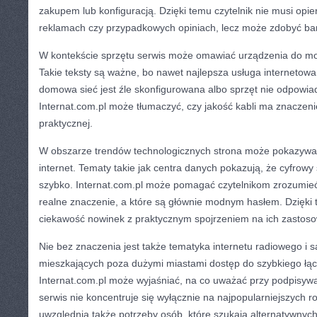
zakupem lub konfiguracją. Dzięki temu czytelnik nie musi opie
reklamach czy przypadkowych opiniach, lecz może zdobyć bar
W kontekście sprzętu serwis może omawiać urządzenia do mo
Takie teksty są ważne, bo nawet najlepsza usługa internetowa 
domowa sieć jest źle skonfigurowana albo sprzęt nie odpowi
Internat.com.pl może tłumaczyć, czy jakość kabli ma znaczenie
praktycznej.
W obszarze trendów technologicznych strona może pokazywać
internet. Tematy takie jak centra danych pokazują, że cyfrowy 
szybko. Internat.com.pl może pomagać czytelnikom zrozumieć
realne znaczenie, a które są głównie modnym hasłem. Dzięki
ciekawość nowinek z praktycznym spojrzeniem na ich zastoso
Nie bez znaczenia jest także tematyka internetu radiowego i s
mieszkających poza dużymi miastami dostęp do szybkiego ł
Internat.com.pl może wyjaśniać, na co uważać przy podpisyw
serwis nie koncentruje się wyłącznie na najpopularniejszych r
uwzględnia także potrzeby osób, które szukają alternatywnych