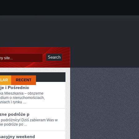
ULAR
RECENT
je i Pośrednic
a Mieszkania – obszerne
dium o nieruchomościach,
iach i rynku ...
zne podróże p
e podróżnicy! Dziś‌ zabieram Was w⁣
e podróże po ...
sacyjny weekend