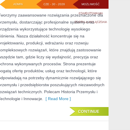
ADMIN
CZE - 30 - 2026
MOŻLIWOŚĆ
ŚRODOWISKO
KOMENTOWANIA
Tworzymy zaawansowane rozwiązania przeznaczone dla
przemysłu, dostarczając profesjonalne systemy oraz
I
ZOSTAŁA WYŁĄCZONA
urządzenia wykorzystujące technologię wysokiego
ZRÓWNOWAŻONY
ciśnienia. Nasza działalność koncentruje się na
ROZWÓJ
projektowaniu, produkcji, wdrażaniu oraz rozwoju
kompleksowych rozwiązań, które znajdują zastosowanie
wszędzie tam, gdzie liczy się wydajność, precyzja oraz
ochrona wykonywanych procesów. Strona prezentuje
bogatą ofertę produktów, usług oraz technologii, które
odpowiadają na potrzeby dynamicznie rozwijającego się
przemysłu i przedsiębiorstw poszukujących niezawodnych
rozwiązań technicznych. Polecam Historia Przemysłu i
Technologie i Innowacje.
[ Read More ]
CONTINUE