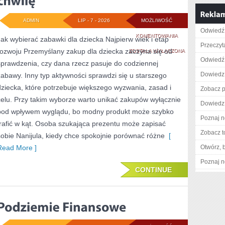
ADMIN
LIP - 7 - 2026
MOŻLIWOŚĆ
Odwiedź 
ZABAWKI
KOMENTOWANIA
Jak wybierać zabawki dla dziecka Najpierw wiek i etap
Przeczyta
rozwoju Przemyślany zakup dla dziecka zaczyna się od
KREATYWNE
ZOSTAŁA WYŁĄCZONA
Odwiedź 
sprawdzenia, czy dana rzecz pasuje do codziennej
DLA
Dowiedz 
zabawy. Inny typ aktywności sprawdzi się u starszego
MAŁEGO
dziecka, które potrzebuje większego wyzwania, zasad i
Zobacz p
ODKRYWCY:
celu. Przy takim wyborze warto unikać zakupów wyłącznie
Dowiedz 
pod wpływem wyglądu, bo modny produkt może szybko
JAK
Poznaj n
trafić w kąt. Osoba szukająca prezentu może zapisać
NIE
Zobacz t
sobie Nanijula, kiedy chce spokojnie porównać różne
[
KUPOWAĆ
Read More ]
Otwórz, 
KOLEJNEJ
Poznaj n
CONTINUE
RZECZY
NA
CHWILĘ