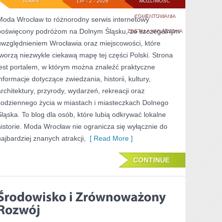
ADMIN
LIP - 2 - 2026
MOŻLIWOŚĆ
BOLESŁAWIEC
KOMENTOWANIA
Moda Wrocław to różnorodny serwis internetowy
poświęcony podróżom na Dolnym Śląsku, ze szczególnym
ZOSTAŁA WYŁĄCZONA
uwzględnieniem Wrocławia oraz miejscowości, które
tworzą niezwykle ciekawą mapę tej części Polski. Strona
jest portalem, w którym można znaleźć praktyczne
informacje dotyczące zwiedzania, historii, kultury,
architektury, przyrody, wydarzeń, rekreacji oraz
codziennego życia w miastach i miasteczkach Dolnego
Śląska. To blog dla osób, które lubią odkrywać lokalne
historie. Moda Wrocław nie ogranicza się wyłącznie do
najbardziej znanych atrakcji,
[ Read More ]
CONTINUE