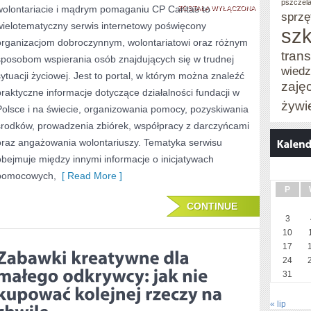
pszczel
wolontariacie i mądrym pomaganiu CP Caritas to
STREFA
ZOSTAŁA WYŁĄCZONA
sprzę
wielotematyczny serwis internetowy poświęcony
szk
organizacjom dobroczynnym, wolontariatowi oraz różnym
trans
sposobom wspierania osób znajdujących się w trudnej
wied
sytuacji życiowej. Jest to portal, w którym można znaleźć
zaję
praktyczne informacje dotyczące działalności fundacji w
żywi
Polsce i na świecie, organizowania pomocy, pozyskiwania
środków, prowadzenia zbiórek, współpracy z darczyńcami
oraz angażowania wolontariuszy. Tematyka serwisu
obejmuje między innymi informacje o inicjatywach
pomocowych,
[ Read More ]
P
CONTINUE
3
10
17
24
31
« lip