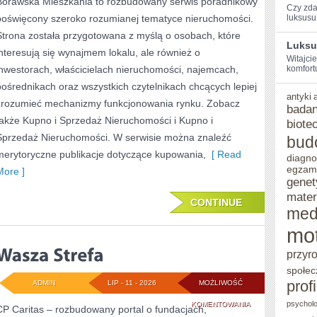
Borawska Mieszkania to rozbudowany serwis poradnikowy
POŚREDNICY
Czy zda
poświęcony szeroko rozumianej tematyce nieruchomości.
luksusu‍ i
NIERUCHOMOŚCI
Strona została przygotowana z myślą o osobach, które
Luksu
interesują się wynajmem lokalu, ale również o
Witajci
inwestorach, właścicielach nieruchomości, najemcach,
komfortu
pośrednikach oraz wszystkich czytelnikach chcących lepiej
antyki
zrozumieć mechanizmy funkcjonowania rynku. Zobacz
badan
także Kupno i Sprzedaż Nieruchomości i Kupno i
biote
Sprzedaż Nieruchomości. W serwisie można znaleźć
bud
merytoryczne publikacje dotyczące kupowania,
[ Read
diagno
egzam
More ]
genet
mater
CONTINUE
med
mo
przyr
społec
prof
ADMIN
LIP - 11 - 2026
MOŻLIWOŚĆ
WASZA
psycholo
KOMENTOWANIA
CP Caritas – rozbudowany portal o fundacjach,