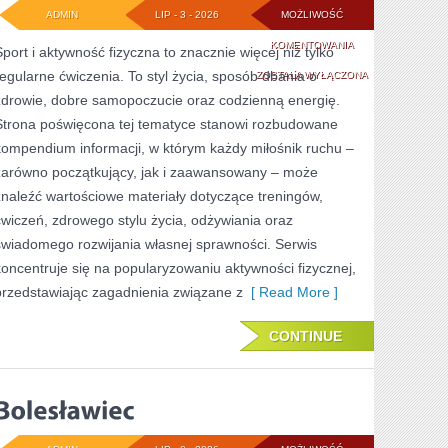
ADMIN
LIP - 3 - 2026
MOŻLIWOŚĆ
ZDROWIE
KOMENTOWANIA
Sport i aktywność fizyczna to znacznie więcej niż tylko
regularne ćwiczenia. To styl życia, sposób dbania o
I
ZOSTAŁA WYŁĄCZONA
zdrowie, dobre samopoczucie oraz codzienną energię.
REGENERACJA
Strona poświęcona tej tematyce stanowi rozbudowane
kompendium informacji, w którym każdy miłośnik ruchu –
zarówno początkujący, jak i zaawansowany – może
znaleźć wartościowe materiały dotyczące treningów,
ćwiczeń, zdrowego stylu życia, odżywiania oraz
świadomego rozwijania własnej sprawności. Serwis
koncentruje się na popularyzowaniu aktywności fizycznej,
przedstawiając zagadnienia związane z
[ Read More ]
CONTINUE