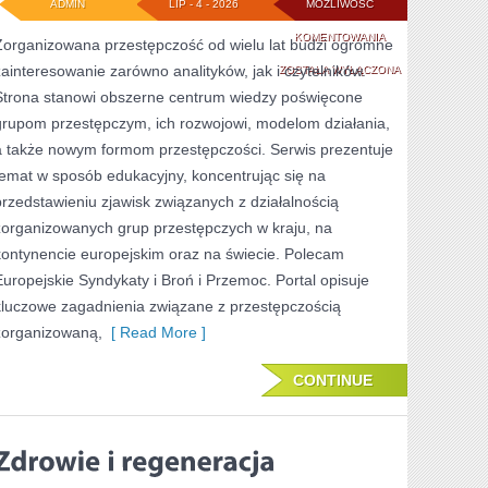
ADMIN
LIP - 4 - 2026
MOŻLIWOŚĆ
PODZIEMIE
KOMENTOWANIA
Zorganizowana przestępczość od wielu lat budzi ogromne
zainteresowanie zarówno analityków, jak i czytelników.
FINANSOWE
ZOSTAŁA WYŁĄCZONA
Strona stanowi obszerne centrum wiedzy poświęcone
grupom przestępczym, ich rozwojowi, modelom działania,
a także nowym formom przestępczości. Serwis prezentuje
temat w sposób edukacyjny, koncentrując się na
przedstawieniu zjawisk związanych z działalnością
zorganizowanych grup przestępczych w kraju, na
kontynencie europejskim oraz na świecie. Polecam
Europejskie Syndykaty i Broń i Przemoc. Portal opisuje
kluczowe zagadnienia związane z przestępczością
zorganizowaną,
[ Read More ]
CONTINUE