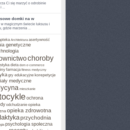
rza Ci⁤ się marzyć o odrobinie
 ...
sowe domki na w
e w magicznym świecie luksusu i
, gdzie marzenia ...
apteka
asertywność
Architektura
ia genetyczne
chnologia
choroby
ownictwo
styka
dieta
dom
e-commerce
iny
farmacja
fitness medyczny
yka
korepetycje
gry edukacyjne
iały medyczne
ycyna
mieszkanie
tocykle
ochrona
ody
opieka
odchudzanie
opieka zdrowotna
zna
ilaktyka
przychodnia
psychologia społeczna
gia