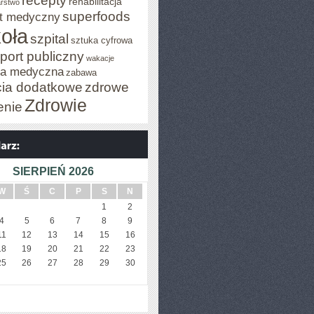
recepty
rehabilitacja
arstwo
superfoods
t medyczny
oła
szpital
sztuka cyfrowa
port publiczny
wakacje
za medyczna
zabawa
cia dodatkowe
zdrowe
Zdrowie
enie
SIERPIEŃ 2026
W
Ś
C
P
S
N
1
2
4
5
6
7
8
9
11
12
13
14
15
16
18
19
20
21
22
23
25
26
27
28
29
30