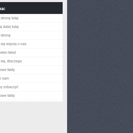
stronę tutaj
j dalej tutaj
stronę
się więcej o nas
ełen tekst
się, dlaczego
owe fakty
o sam
by zobaczyć
owe fakty