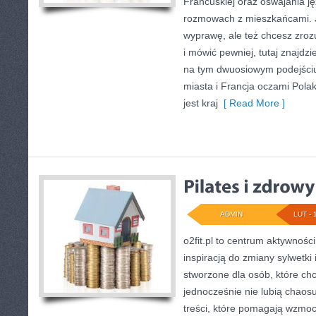
Francuskiej oraz oswajania j
rozmowach z mieszkańcami. 
wyprawę, ale też chcesz zro
i mówić pewniej, tutaj znajdz
na tym dwuosiowym podejściu
miasta i Francja oczami Pola
jest kraj
[ Read More ]
ADMIN
LUT - 
o2fit.pl to centrum aktywności
inspiracją do zmiany sylwetki i
stworzone dla osób, które chc
jednocześnie nie lubią chaosu
treści, które pomagają wzmoc