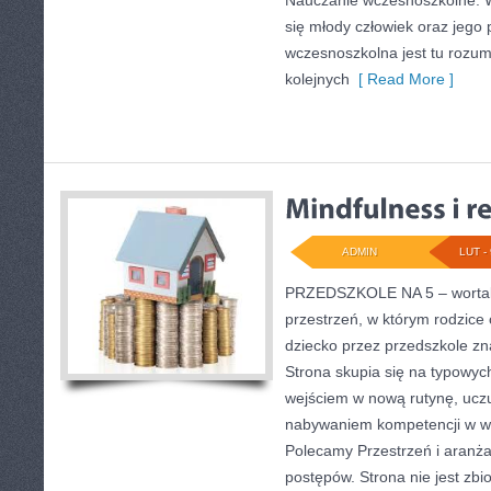
Nauczanie wczesnoszkolne. W
się młody człowiek oraz jego
wczesnoszkolna jest tu rozu
kolejnych
[ Read More ]
ADMIN
LUT - 
PRZEDSZKOLE NA 5 – wortal 
przestrzeń, w którym rodzice
dziecko przez przedszkole zn
Strona skupia się na typowy
wejściem w nową rutynę, uczu
nabywaniem kompetencji w w
Polecamy Przestrzeń i aranża
postępów. Strona nie jest zbio