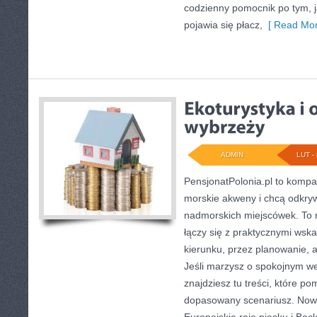
codzienny pomocnik po tym, j
pojawia się płacz,
[ Read Mor
ADMIN
LUT - 
PensjonatPolonia.pl to kompa
morskie akweny i chcą odkry
nadmorskich miejscówek. To m
łączy się z praktycznymi ws
kierunku, przez planowanie, 
Jeśli marzysz o spokojnym w
znajdziesz tu treści, które p
dopasowany scenariusz. Nowe 