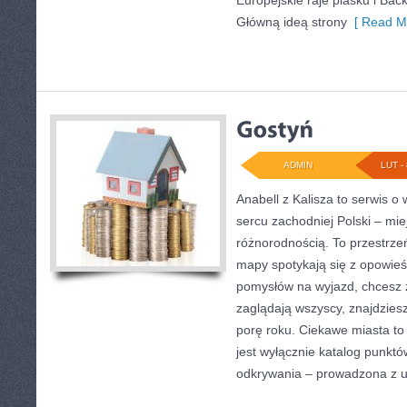
Europejskie raje piasku i Ba
Główną ideą strony
[ Read Mo
ADMIN
LUT - 
Anabell z Kalisza to serwis 
sercu zachodniej Polski – mie
różnorodnością. To przestrze
mapy spotykają się z opowieś
pomysłów na wyjazd, chcesz z
zaglądają wszyscy, znajdzies
porę roku. Ciekawe miasta to 
jest wyłącznie katalog punktó
odkrywania – prowadzona z 