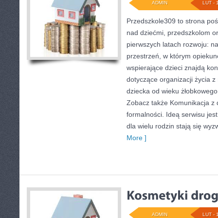
ADMIN
LUT - 
Przedszkole309 to strona po
nad dziećmi, przedszkolom or
pierwszych latach rozwoju: 
przestrzeń, w którym opiekun
wspierające dzieci znajdą ko
dotyczące organizacji życia 
dziecka od wieku żłobkowego 
Zobacz także Komunikacja z d
formalności. Ideą serwisu jes
dla wielu rodzin stają się wy
More ]
ADMIN
LUT - 