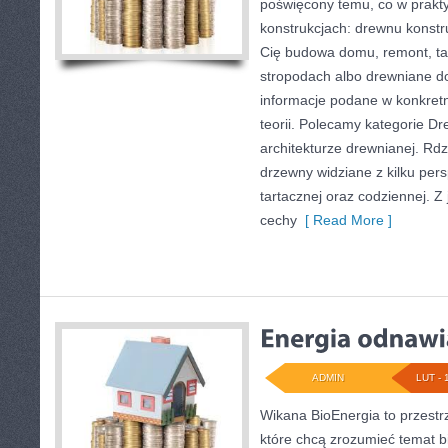
poświęcony temu, co w prakty
konstrukcjach: drewnu konstru
Cię budowa domu, remont, tar
stropodach albo drewniane do
informacje podane w konkret
teorii. Polecamy kategorie D
architekturze drewnianej. Rd
drzewny widziane z kilku pers
tartacznej oraz codziennej. 
cechy
[ Read More ]
ADMIN
LUT - 
Wikana BioEnergia to przestr
które chcą zrozumieć temat b