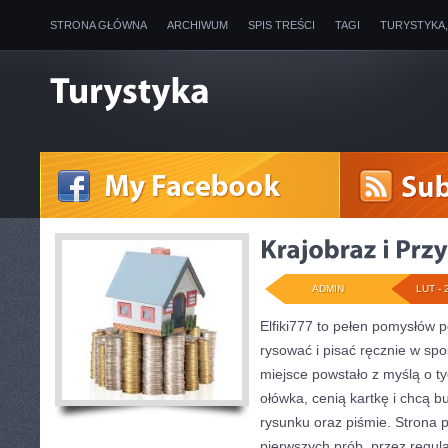
STRONA GŁÓWNA
ARCHIWUM
SPIS TREŚCI
TAGI
TURYSTYKA
ADMIN
LUT - 
Elfiki777 to pełen pomysłów p
rysować i pisać ręcznie w sp
miejsce powstało z myślą o ty
ołówka, cenią kartkę i chcą 
rysunku oraz piśmie. Strona p
pierwszych prób, przez regul