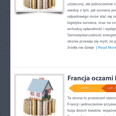
użyteczny, ale jednocześnie r
wiedzę o tym, jak surowce po
odpadowego może stać się no
logistyka surowca, oraz na c
wchodzą opłacalność i wydajn
Samowystarczalność energety
stronie przewija się myśl, ż
źródła nie dzieje
[ Read More
ADMIN
LUT - 
Ta strona to przestrzeń stwor
Francji i jednocześnie przysw
fuzja dwóch światów: wojażo