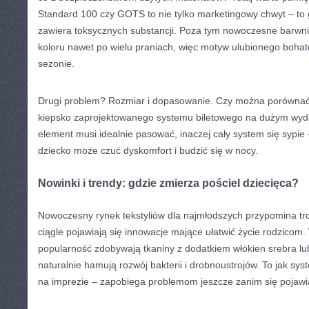
Standard 100 czy GOTS to nie tylko marketingowy chwyt – to 
zawiera toksycznych substancji. Poza tym nowoczesne barwni
koloru nawet po wielu praniach, więc motyw ulubionego bohat
sezonie.
Drugi problem? Rozmiar i dopasowanie. Czy można porównać 
kiepsko zaprojektowanego systemu biletowego na dużym wy
element musi idealnie pasować, inaczej cały system się sypie 
dziecko może czuć dyskomfort i budzić się w nocy.
Nowinki i trendy: gdzie zmierza pościel dziecięca?
Nowoczesny rynek tekstyliów dla najmłodszych przypomina t
ciągle pojawiają się innowacje mające ułatwić życie rodzicom.
popularność zdobywają tkaniny z dodatkiem włókien srebra lub
naturalnie hamują rozwój bakterii i drobnoustrojów. To jak sy
na imprezie – zapobiega problemom jeszcze zanim się pojawi