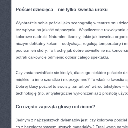
Pościel dziecięca – nie tylko kwestia uroku
Wyobraźcie sobie pościel jako scenografię w teatrze snu dziec
też wpływa na jakość odpoczynku. Współczesne rozwiązania ofe
kolorowe nadruki. Naturalne tkaniny, takie jak bawełna organi
niczym delikatny kokon – oddychają, regulują temperaturę i mi
podrażnień skóry. To trochę jak dobre oświetlenie na koncerc
potrafi całkowicie odmienić odbiór całego spektaklu.
Czy zastanawialiście się kiedyś, dlaczego niektóre pościele dzi
miękkie, a inne szorstkie i nieprzyjemne? To właśnie kwestia sp
Dobrej klasy pościel to swoisty „smartfon” wśród tekstyliów 
technologię (np. antyalergiczne wykończenia) z prostotą użyt
Co często zaprząta głowę rodzicom?
Jednym z najczęstszych dylematów jest: czy kolorowa pościel 
co z bezpieczeństwem użytych materiałów? Tutaj warto pamięt