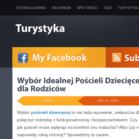
STRONA GŁÓWNA
ARCHIWUM
SPIS TREŚCI
TAGI
TURYSTYKA
ADMIN
CZE - 8 - 2025
Wybór
pościeli dziecięcej
to nie lada wyzwanie, zwłaszcza dl
połączyć estetykę z funkcjonalnością i bezpieczeństwem. Czy z
jak pościel może wpłynąć na komfort snu malucha? Albo czy 
naprawdę robią różnicę? Sprawdźmy to razem.