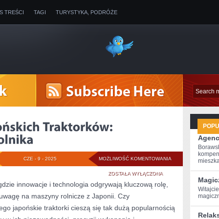
IS TREŚCI
TAGI
TURYSTYKA, PODRÓŻE
POP
Agenc
Borawsk
kompen
ODKRYJ
CZE - 9 - 2025
MOŻLIWOŚĆ KOMENTOWANIA
mieszkan
ŚWIAT
ZOSTAŁA WYŁĄCZONA
Magic
gdzie innowacje i technologia odgrywają kluczową rolę,
JAPOŃSKICH
Witajci
uwagę na maszyny rolnicze z Japonii. Czy
magiczn
TRAKTORKÓW:
zego japońskie traktorki cieszą się tak dużą popularnością
Relak
PRZEWODNIK