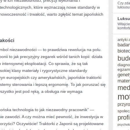
 w ich niezawodności, precyzji wykonania i
Czy zda
echnologicznych, które wyznaczają nowe standardy w
luksusu‍ i
DLA
 nowoczesność i trwałość, warto zgłębić temat japońskich
ROLNIKA
Luksu
Witajci
komfortu
antyki
jakości
badan
 symbol niezawodności — to prawdziwa rewolucja na polu.
biote
nii to jak precyzyjny zegarek wśród tanich kopii: działa
bud
h intensywnej eksploatacji. Co sprawia, że są tak
diagno
egzam
kiej klasy materiały i rygorystyczne standardy
genet
n europejskich czy amerykańskich, japońskie traktorki
mater
ystemy sterowania i lepszą ergonomię. To jak poruszać się
med
stko jest pod ręką, a obsługa nie wymaga
mo
przyr
pońska technologia to jak niezawodny pracownik” —
społec
prof
nie zawodzi. A czy można mieć pewność, że inwestycja w
orzyści? Oczywiście! Traktorki z Japonii są projektowane
psycholo