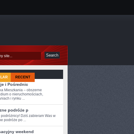
ULAR
RECENT
je i Pośrednic
a Mieszkania – obszerne
dium o nieruchomościach,
iach i rynku ...
zne podróże p
e podróżnicy! Dziś‌ zabieram Was w⁣
e podróże po ...
sacyjny weekend