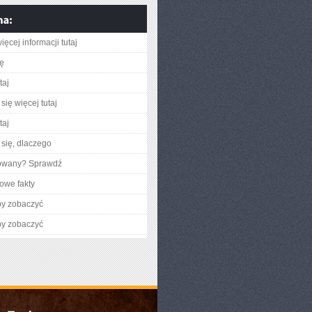
ęcej informacji tutaj
ię
taj
się więcej tutaj
taj
się, dlaczego
gowany? Sprawdź
owe fakty
by zobaczyć
by zobaczyć