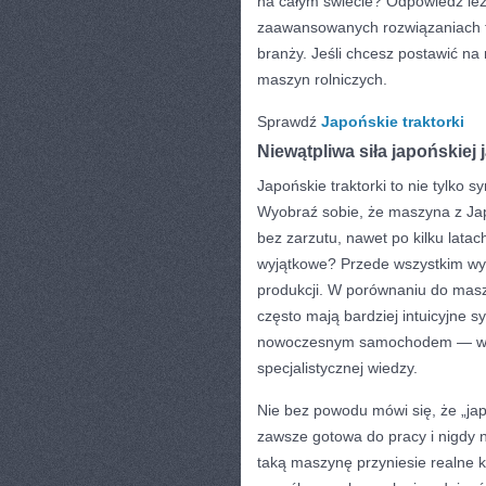
na całym świecie? Odpowiedź leży
zaawansowanych rozwiązaniach t
branży. Jeśli chcesz postawić na
maszyn rolniczych.
Sprawdź
Japońskie traktorki
Niewątpliwa siła japońskiej 
Japońskie traktorki to nie tylko
Wyobraź sobie, że maszyna z Japo
bez zarzutu, nawet po kilku latac
wyjątkowe? Przede wszystkim wyso
produkcji. W porównaniu do maszy
często mają bardziej intuicyjne s
nowoczesnym samochodem — wszy
specjalistycznej wiedzy.
Nie bez powodu mówi się, że „ja
zawsze gotowa do pracy i nigdy 
taką maszynę przyniesie realne k