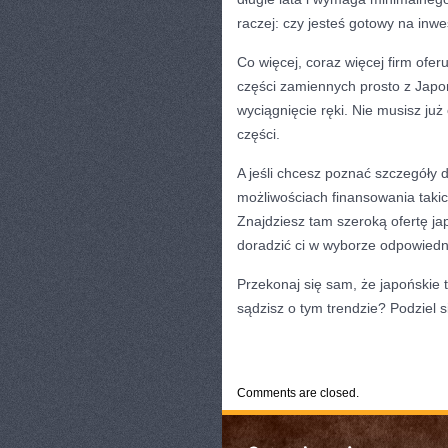
raczej: czy jesteś gotowy na inw
Co więcej, coraz więcej firm ofe
części zamiennych prosto z Japo
wyciągnięcie ręki. Nie musisz ju
części.
A jeśli chcesz poznać szczegóły
możliwościach finansowania takic
Znajdziesz tam szeroką ofertę j
doradzić ci w wyborze odpowiedn
Przekonaj się sam, że japońskie
sądzisz o tym trendzie? Podziel 
CATEGORIES:
TURYSTYKA, PODRÓŻE
Comments are closed.