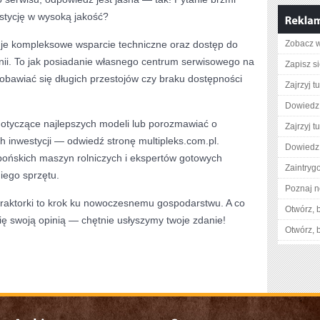
estycję w wysoką jakość?
ruje kompleksowe wsparcie techniczne oraz dostęp do
Zobacz wi
nii. To jak posiadanie własnego centrum serwisowego na
Zapisz s
ż obawiać się długich przestojów czy braku dostępności
Zajrzyj tu
Dowiedz 
 dotyczące najlepszych modeli lub porozmawiać o
Zajrzyj tu
h inwestycji — odwiedź stronę multipleks.com.pl.
Dowiedz 
apońskich maszyn rolniczych i ekspertów gotowych
Zaintry
iego sprzętu.
Poznaj n
 traktorki to krok ku nowoczesnemu gospodarstwu. A co
Otwórz, 
się swoją opinią — chętnie usłyszymy twoje zdanie!
Otwórz, 