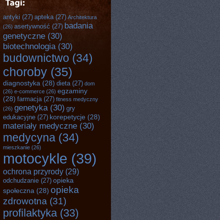
antyki
(27)
apteka
(27)
Architektura
badania
asertywność
(27)
(26)
genetyczne
(30)
biotechnologia
(30)
budownictwo
(34)
choroby
(35)
diagnostyka
(28)
dieta
(27)
dom
egzaminy
(26)
e-commerce
(26)
(28)
farmacja
(27)
fitness medyczny
genetyka
(30)
gry
(26)
korepetycje
(28)
edukacyjne
(27)
materiały medyczne
(30)
medycyna
(34)
mieszkanie
(26)
motocykle
(39)
ochrona przyrody
(29)
opieka
odchudzanie
(27)
opieka
społeczna
(28)
zdrowotna
(31)
profilaktyka
(33)