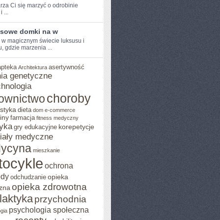
rza Ci⁤ się marzyć o odrobinie
 ...
sowe domki na w
e w magicznym świecie luksusu i
, gdzie marzenia ...
apteka
asertywność
Architektura
ia genetyczne
chnologia
choroby
ownictwo
styka
dieta
dom
e-commerce
iny
farmacja
fitness medyczny
yka
korepetycje
gry edukacyjne
iały medyczne
ycyna
mieszkanie
tocykle
ochrona
ody
opieka
odchudzanie
opieka zdrowotna
zna
ilaktyka
przychodnia
psychologia społeczna
gia