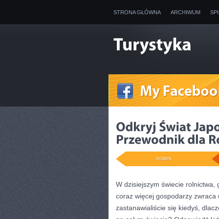
STRONA GŁÓWNA
ARCHIWUM
SP
ADMIN
W dzisiejszym świecie rolnictwa, 
coraz więcej gospodarzy zwraca 
zastanawialiście się kiedyś, dlac