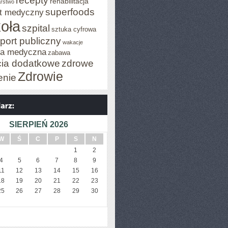
recepty
rehabilitacja
arstwo
superfoods
t medyczny
oła
szpital
sztuka cyfrowa
port publiczny
wakacje
za medyczna
zabawa
cia dodatkowe
zdrowe
Zdrowie
enie
SIERPIEŃ 2026
W
Ś
C
P
S
N
1
2
4
5
6
7
8
9
11
12
13
14
15
16
18
19
20
21
22
23
25
26
27
28
29
30