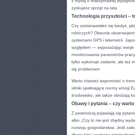
z myślą o maksymalnej wydajnośc
zyskujesz sprzęt na lata.
Technologia przyszłości – 
Czy zastanawiałeś się kiedyś, ja
rolniczych? Obecnie obserwujemy
systemami GPS i telemetrii. Jap
względem — wyposażając swoje t
monitorowania parametrów pracy. 
tylko wykonuje zadanie, ale też 
się problemem.
Warto również wspomnieć o trend
silniki spełniające normy emisji 
środowisko, ale także obniżają ko
Obawy i pytania – czy wart
Z pewnością pojawiają się pytani
albo „Czy to nie jest zbędny wyd
rozwoju gospodarstwa. Jeśli zależ
długie lata i wymaga minimalnego