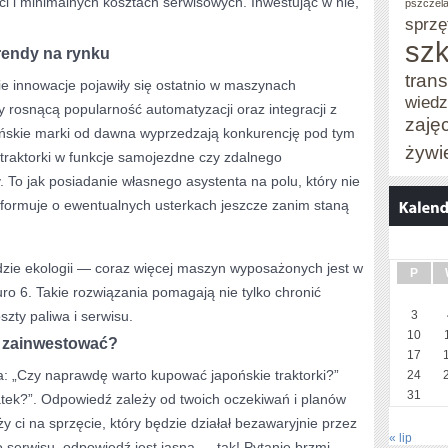
i i minimalnych kosztach serwisowych. Inwestując w nie,
pszczel
sprzę
szk
trendy na rynku
trans
kie innowacje pojawiły się ostatnio w maszynach
wied
 rosnącą popularność automatyzacji oraz integracji z
zaję
ońskie marki od dawna wyprzedzają konkurencję pod tym
żywi
raktorki w funkcje samojezdne czy zdalnego
To jak posiadanie własnego asystenta na polu, który nie
informuje o ewentualnych usterkach jeszcze zanim staną
zie ekologii — coraz więcej maszyn wyposażonych jest w
P
Euro 6. Takie rozwiązania pomagają nie tylko chronić
szty paliwa i serwisu.
3
10
o zainwestować?
17
a: „Czy naprawdę warto kupować japońskie traktorki?”
24
31
atek?”. Odpowiedź zależy od twoich oczekiwań i planów
y ci na sprzęcie, który będzie działał bezawaryjnie przez
« lip
 serwisu, odpowiedź jest jasna — tak! Pytanie brzmi