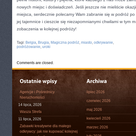
nowych miejsc i doświadczeń. Jeśli jeszcze nie ⁣mieliście okaz
miejsca, serdecznie polecamy ​Wam zabranie ‌się w podróż po B
‍jej ⁤tajemnice ‍i cieszcie ⁢się niezapomnianymi ⁤chwilami ⁤w tym 
zobaczenia w ​kolejnej podróży!
CATEGORIES:
TURYSTYKA, PODRÓŻE
Tagi:
Belgia
,
Brugia
,
Magiczna podróż
,
miasto
,
odkrywanie
,
podróżowanie
,
uroki
Comments are closed.
Agencje i Pośrednicy
lipiec 2026
Nieruchomości
czerwiec 2026
14 lipca, 2026
maj 2026
Wasza Strefa
kwiecień 2026
11 lipca, 2026
Zabawki kreatywne dla małego
marzec 2026
odkrywcy: jak nie kupować kolejnej
luty 2026