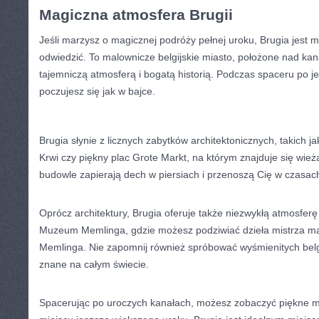
Magiczna atmosfera Brugii
Jeśli marzysz ‌o magicznej⁣ podróży pełnej uroku, Brugia jest 
odwiedzić. To malownicze⁣ belgijskie miasto, położone ‌nad kan
tajemniczą atmosferą i bogatą historią. Podczas spaceru po je
poczujesz się jak w bajce.
Brugia ⁢słynie z licznych zabytków⁣ architektonicznych, takich ⁤j
Krwi czy piękny ⁤plac Grote ⁣Markt, ⁣na którym znajduje się ⁣wieża
budowle‍ zapierają dech w piersiach i przenoszą Cię w czasac
Oprócz architektury, Brugia oferuje ​także niezwykłą atmosferę
Muzeum Memlinga,‍ gdzie możesz ‌podziwiać dzieła mistrza m
Memlinga. Nie zapomnij również spróbować wyśmienitych belgijs
znane na całym świecie.
Spacerując po uroczych kanałach, możesz ⁢zobaczyć piękne m