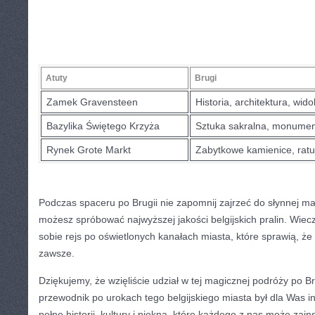
Atuty
Brugi
Zamek Gravensteen
Historia, ‍architektura, ⁢wido
Bazylika Świętego Krzyża
Sztuka sakralna, monument
Rynek Grote Markt
Zabytkowe kamienice, rat
Podczas spaceru po Brugii‍ nie zapomnij ⁣zajrzeć do słynnej m
⁤możesz spróbować ‍najwyższej jakości belgijskich pralin. Wie
⁢sobie rejs po oświetlonych ​kanałach miasta, które ‌sprawią, że​
zawsze.
Dziękujemy, że wzięliście udział w tej magicznej podróży po B
⁤przewodnik po urokach tego belgijskiego miasta był dla Was in
pełne ​historii, kultury i piękna,‍ które każdego z nas może za