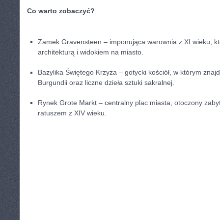
Co warto zobaczyć?
Zamek⁤ Gravensteen – ​imponująca warownia ⁢z XI ⁤wieku, 
architekturą i widokiem na‌ miasto.
Bazylika ‌Świętego Krzyża – gotycki kościół, w ‍którym ​znajd
Burgundii oraz liczne dzieła ‍sztuki ⁣sakralnej.
Rynek⁣ Grote Markt – centralny plac miasta, otoczony zab
ratuszem⁤ z XIV wieku.