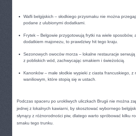
Wafli⁣ belgijskich – słodkiego przysmaku nie można przega
podane z ulubionymi dodatkami.
Frytek – Belgowie przygotowują ⁢frytki na wiele‍ sposobów,⁤ a
dodatkiem majonezu, to prawdziwy hit tego⁢ kraju.
Sezonowych owoców morza – lokalne restauracje serwują 
z pobliskich wód, ⁣zachwycając ‍smakiem‍ i ⁤świeżością.
Kanonków – małe⁣ słodkie wypieki z ‍ciasta⁣ francuskiego, 
waniliowym, które stopią się w ustach.
Podczas spaceru ‌po urokliwych uliczkach Brugii nie ​można z
jednej‌ z lokalnych kawiarni, by skosztować wybornego⁢ belgijskie
słynący ⁤z różnorodności​ piw, dlatego warto ⁢spróbować kilku ⁢r
⁣smaku tego trunku.