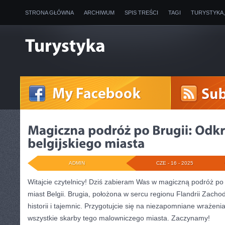
STRONA GŁÓWNA
ARCHIWUM
SPIS TREŚCI
TAGI
TURYSTYKA
ADMIN
CZE - 16 - 2025
Witajcie czytelnicy!​ Dziś zabieram Was w​ magiczną podróż po
miast Belgii. Brugia, położona w ⁣sercu ​regionu ​Flandrii‌ Zachod
historii i ⁣tajemnic.⁤ Przygotujcie⁤ się na niezapomniane ⁣wrażen
wszystkie skarby tego malowniczego miasta. Zaczynamy!