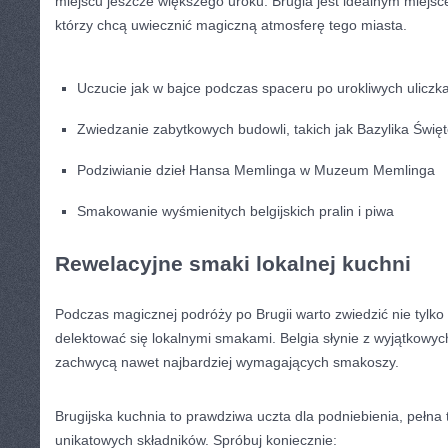
miejscu jeszcze ‍większego uroku. Brugia jest idealnym miejsce
którzy⁤ chcą uwiecznić magiczną atmosferę tego miasta.
Uczucie jak ⁤w bajce podczas spaceru po urokliwych uliczk
Zwiedzanie zabytkowych budowli, takich jak ⁣Bazylika Święte
Podziwianie dzieł Hansa Memlinga w Muzeum Memlinga
Smakowanie wyśmienitych⁣ belgijskich pralin i piwa
Rewelacyjne smaki lokalnej kuchni
Podczas magicznej podróży⁣ po Brugii warto zwiedzić​ nie tylko z
delektować⁣ się lokalnymi smakami. Belgia słynie z wyjątkowych
zachwycą nawet najbardziej wymagających ⁤smakoszy.
Brugijska kuchnia to prawdziwa uczta dla podniebienia, pełna t
unikatowych składników. Spróbuj koniecznie: