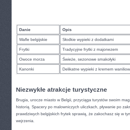
Danie
Opis
Wafle belgijskie
Słodkie wypieki z dodatkami
Frytki
Tradycyjne frytki z majonezem
Owoce morza
Świeże, sezonowe smakołyki
Kanonki
Delikatne wypieki z‌ kremem wanilio
Niezwykłe‍ atrakcje turystyczne
Brugia, ⁢urocze⁤ miasto w Belgii, przyciąga turystów swoim ma
historią. Spacery po malowniczych uliczkach, pływanie po zak
prawdziwych belgijskich frytek ​sprawią, że zakochasz się w t
‌wejrzenia.