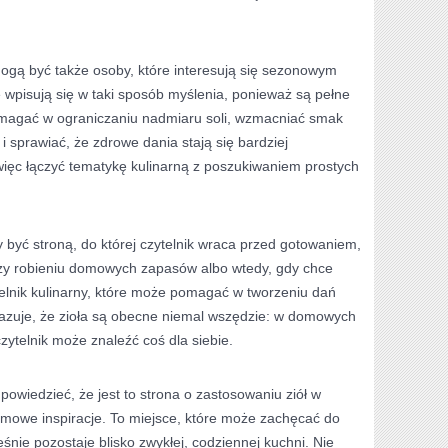
gą być także osoby, które interesują się sezonowym
 wpisują się w taki sposób myślenia, ponieważ są pełne
omagać w ograniczaniu nadmiaru soli, wzmacniać smak
 i sprawiać, że zdrowe dania stają się bardziej
więc łączyć tematykę kulinarną z poszukiwaniem prostych
y być stroną, do której czytelnik wraca przed gotowaniem,
zy robieniu domowych zapasów albo wtedy, gdy chce
lnik kulinarny, które może pomagać w tworzeniu dań
azuje, że zioła są obecne niemal wszędzie: w domowych
zytelnik może znaleźć coś dla siebie.
powiedzieć, że jest to strona o zastosowaniu ziół w
omowe inspiracje. To miejsce, które może zachęcać do
nie pozostaje blisko zwykłej, codziennej kuchni. Nie