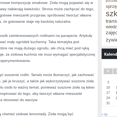
pszczel
mowe kompozycje smakowe. Zioła mogą pojawiać się w
sprzę
rawy nabierają świeżości. Strona może zachęcać do tego,
szk
 gotowe mieszanki przypraw, spróbować tworzyć własne
trans
 że gotowanie staje się bardziej naturalne.
wied
zaję
a osób zainteresowanych roślinami na parapecie. Artykuły
żywi
wać mały ogródek kuchenny. Taka tematyka jest
które nie mają dużego ogrodu, ale chcą mieć pod ręką
uje, że ziołowa kuchnia nie musi wymagać specjalistycznej
eksperymentowania.
P
ć suszenie roślin. Serwis może tłumaczyć, jak zachować
, jak je kruszyć, a także jak wykorzystywać suszone zioła
3
lu osób to ważny temat, ponieważ suszone zioła są łatwo
10
17
inspirować do tego, aby tworzyć własne mieszanki
24
na stosować do warzyw.
31
ą również ziołowe lemoniady. Zioła mogą być
« lip