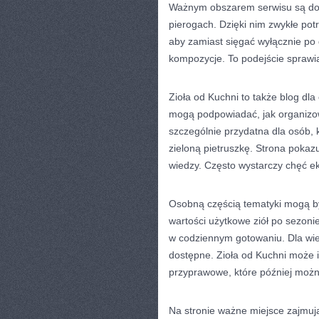
Ważnym obszarem serwisu są do
pierogach. Dzięki nim zwykłe pot
aby zamiast sięgać wyłącznie po
kompozycje. To podejście sprawia,
Zioła od Kuchni to także blog dl
mogą podpowiadać, jak organizo
szczególnie przydatna dla osób, 
zieloną pietruszkę. Strona pokaz
wiedzy. Często wystarczy chęć 
Osobną częścią tematyki mogą by
wartości użytkowe ziół po sezonie
w codziennym gotowaniu. Dla wie
dostępne. Zioła od Kuchni może 
przyprawowe, które później moż
Na stronie ważne miejsce zajmuj