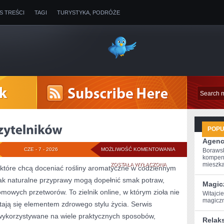
IS TREŚCI
TAGI
TURYSTYKA, PODRÓŻE
POP
Agenc
OPINIE
CZE - 7 - 2026
MOŻLIWOŚĆ KOMENTOWANIA
Borawsk
kompen
NASZYCH
mieszkan
ZOSTAŁA WYŁĄCZONA
, które chcą doceniać rośliny aromatyczne w codziennym
 jak naturalne przyprawy mogą dopełnić smak potraw,
CZYTELNIKÓW
Magic
mowych przetworów. To zielnik online, w którym zioła nie
Witajci
magiczn
stają się elementem zdrowego stylu życia. Serwis
wykorzystywane na wiele praktycznych sposobów,
Relak