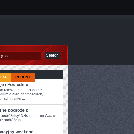
ULAR
RECENT
je i Pośrednic
a Mieszkania – obszerne
dium o nieruchomościach,
iach i rynku ...
zne podróże p
e podróżnicy! Dziś‌ zabieram Was w⁣
e podróże po ...
sacyjny weekend