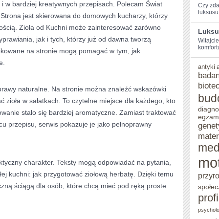
k i w bardziej kreatywnych przepisach. Polecam Świat
Czy zda
luksusu‍ i
 Strona jest skierowana do domowych kucharzy, którzy
ością. Zioła od Kuchni może zainteresować zarówno
Luksu
yprawiania, jak i tych, którzy już od dawna tworzą
Witajci
komfortu
likowane na stronie mogą pomagać w tym, jak
e.
antyki
badan
biote
rawy naturalne. Na stronie można znaleźć wskazówki
bud
ć zioła w sałatkach. To czytelne miejsce dla każdego, kto
diagno
wanie stało się bardziej aromatyczne. Zamiast traktować
egzam
cu przepisu, serwis pokazuje je jako pełnoprawny
genet
mater
med
mo
raktyczny charakter. Teksty mogą odpowiadać na pytania,
łej kuchni: jak przygotować ziołową herbatę. Dzięki temu
przyr
zną ściągą dla osób, które chcą mieć pod ręką proste
społec
prof
psycholo