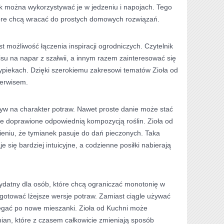
ak można wykorzystywać je w jedzeniu i napojach. Tego
które chcą wracać do prostych domowych rozwiązań.
t możliwość łączenia inspiracji ogrodniczych. Czytelnik
su na napar z szałwii, a innym razem zainteresować się
ypiekach. Dzięki szerokiemu zakresowi tematów Zioła od
erwisem.
yw na charakter potraw. Nawet proste danie może stać
nie doprawione odpowiednią kompozycją roślin. Zioła od
niu, że tymianek pasuje do dań pieczonych. Taka
e się bardziej intuicyjne, a codzienne posiłki nabierają
ydatny dla osób, które chcą ograniczać monotonię w
gotować lżejsze wersje potraw. Zamiast ciągle używać
ęgać po nowe mieszanki. Zioła od Kuchni może
ian, które z czasem całkowicie zmieniają sposób