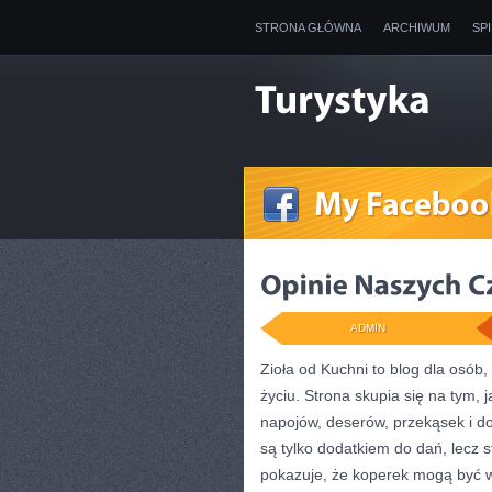
STRONA GŁÓWNA
ARCHIWUM
SP
ADMIN
Zioła od Kuchni to blog dla osób
życiu. Strona skupia się na tym,
napojów, deserów, przekąsek i do
są tylko dodatkiem do dań, lecz 
pokazuje, że koperek mogą być 