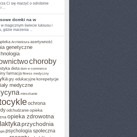
rza Ci⁤ się marzyć o odrobinie
 ...
sowe domki na w
e w magicznym świecie luksusu i
, gdzie marzenia ...
apteka
asertywność
Architektura
ia genetyczne
chnologia
choroby
ownictwo
styka
dieta
dom
e-commerce
iny
farmacja
fitness medyczny
yka
korepetycje
gry edukacyjne
iały medyczne
ycyna
mieszkanie
tocykle
ochrona
ody
opieka
odchudzanie
opieka zdrowotna
zna
ilaktyka
przychodnia
psychologia społeczna
gia