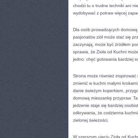
chodzi tu o trudne techniki ani ni
wydobywać z potraw więcej zapa
Dla osób prowadzących domową k
pasjonatów ziół może stać się prz
zaczynają, może być źródłem po
sprawia, że Zioła od Kuchni może
jedno: chęć gotowania bardziej 
Strona może również inspirować 
zmienić w kuchni małymi krokami.
danie świeżym koperkiem, przygo
domową mieszankę przypraw. Takie
jedzenie staje się bardziej osobi
odkrywania, że codzienna kuchnia
zielonej świeżości.
W szerszym ujęciu Zioła od Kuchn