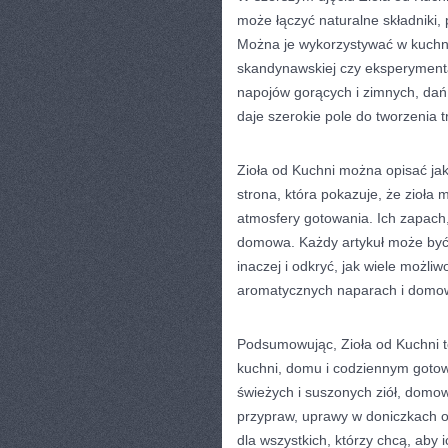
może łączyć naturalne składniki,
Można je wykorzystywać w kuchni p
skandynawskiej czy eksperymenta
napojów gorących i zimnych, dań 
daje szerokie pole do tworzenia t
Zioła od Kuchni można opisać jako
strona, która pokazuje, że zioła 
atmosfery gotowania. Ich zapach, 
domowa. Każdy artykuł może być 
inaczej i odkryć, jak wiele możli
aromatycznych naparach i domo
Podsumowując, Zioła od Kuchni t
kuchni, domu i codziennym goto
świeżych i suszonych ziół, domo
przypraw, uprawy w doniczkach o
dla wszystkich, którzy chcą, aby 