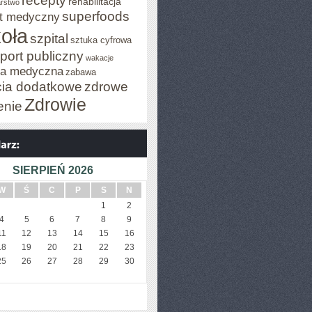
recepty
rehabilitacja
arstwo
superfoods
t medyczny
oła
szpital
sztuka cyfrowa
port publiczny
wakacje
za medyczna
zabawa
cia dodatkowe
zdrowe
Zdrowie
enie
SIERPIEŃ 2026
W
Ś
C
P
S
N
1
2
4
5
6
7
8
9
11
12
13
14
15
16
18
19
20
21
22
23
25
26
27
28
29
30