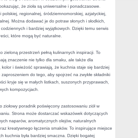
 pokazując, że zioła są uniwersalne i ponadczasowe.
olskiej, regionalnej, śródziemnomorskiej, azjatyckiej,
lnej. Można dodawać je do potraw słonych i słodkich,
codziennych i bardziej wyjątkowych. Dzięki temu serwis
reści, które mogą być naturalne.
 zieloną przestrzeń pełną kulinarnych inspiracji. To
mają znaczenie nie tylko dla smaku, ale także dla
kolor i świeżość sprawiają, że kuchnia staje się bardziej
zaproszeniem do tego, aby spojrzeć na zwykłe składniki
wości kryje się w małych listkach, suszonych przyprawach,
wych kompozycjach.
o ziołowy poradnik poświęcony zastosowaniu ziół w
waniu. Strona może dostarczać wskazówek dotyczących
wych naparów, aromatycznych olejów, naturalnych
raz kreatywnego łączenia smaków. To inspirujące miejsce
ich kuchnia była bardziej smaczna. Dzięki bogatej