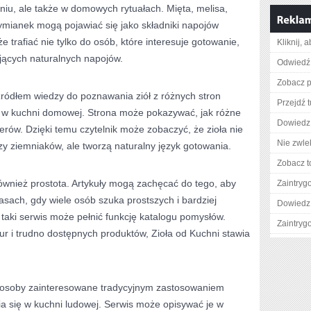
niu, ale także w domowych rytuałach. Mięta, melisa,
ymianek mogą pojawiać się jako składniki napojów
 trafiać nie tylko do osób, które interesuje gotowanie,
Kliknij, 
jących naturalnych napojów.
Odwiedź 
Zobacz pe
źródłem wiedzy do poznawania ziół z różnych stron
Przejdź t
e w kuchni domowej. Strona może pokazywać, jak różne
Dowiedz 
erów. Dzięki temu czytelnik może zobaczyć, że zioła nie
Nie zwlek
zy ziemniaków, ale tworzą naturalny język gotowania.
Zobacz t
ównież prostota. Artykuły mogą zachęcać do tego, aby
Zaintry
ach, gdy wiele osób szuka prostszych i bardziej
Dowiedz 
taki serwis może pełnić funkcję katalogu pomysłów.
Zaintry
r i trudno dostępnych produktów, Zioła od Kuchni stawia
 osoby zainteresowane tradycyjnym zastosowaniem
wia się w kuchni ludowej. Serwis może opisywać je w