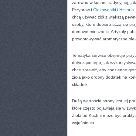
zarówno w kuchni tradycyjnej, ja
Przypraw i
Ciekawostki i Historia
.
chcą używać ziół z większą pewn
osoby, które dopiero uczą się prz
domowe mieszanki. Artykuły pub
przygotowywać aromatyczne olej
Tematyka serwisu obejmuje przyp
dotyczące tego, jak wykorzystywa
chce sprawić, aby codzienne goto
zioła jako drobny dodatek na koń
składnik.
Dużą wartością strony jest jej p
które często pojawiają się w zwyk
Zioła od Kuchni może być praktyc
wyjaśnienia.