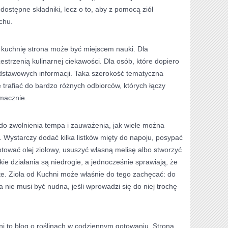
edostępne składniki, lecz o to, aby z pomocą ziół
chu.
uchnię strona może być miejscem nauki. Dla
estrzenią kulinarnej ciekawości. Dla osób, które dopiero
dstawowych informacji. Taka szerokość tematyczna
 trafiać do bardzo różnych odbiorców, których łączy
smacznie.
do zwolnienia tempa i zauważenia, jak wiele można
 Wystarczy dodać kilka listków mięty do napoju, posypać
tować olej ziołowy, ususzyć własną melisę albo stworzyć
 działania są niedrogie, a jednocześnie sprawiają, że
ste. Zioła od Kuchni może właśnie do tego zachęcać: do
 nie musi być nudna, jeśli wprowadzi się do niej trochę
i to blog o roślinach w codziennym gotowaniu. Strona