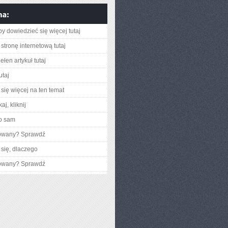
aby dowiedzieć się więcej tutaj
stronę internetową tutaj
łen artykuł tutaj
utaj
się więcej na ten temat
aj, kliknij
o sam
gowany? Sprawdź
się, dlaczego
gowany? Sprawdź