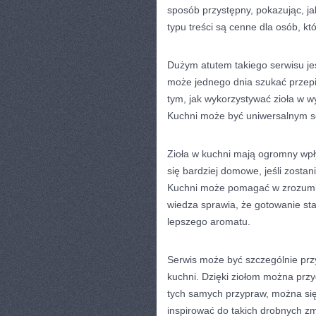
sposób przystępny, pokazując, j
typu treści są cenne dla osób, 
Dużym atutem takiego serwisu jes
może jednego dnia szukać przepi
tym, jak wykorzystywać zioła w w
Kuchni może być uniwersalnym s
Zioła w kuchni mają ogromny wpł
się bardziej domowe, jeśli zosta
Kuchni może pomagać w zrozumie
wiedza sprawia, że gotowanie staj
lepszego aromatu.
Serwis może być szczególnie prz
kuchni. Dzięki ziołom można przy
tych samych przypraw, można si
inspirować do takich drobnych zm