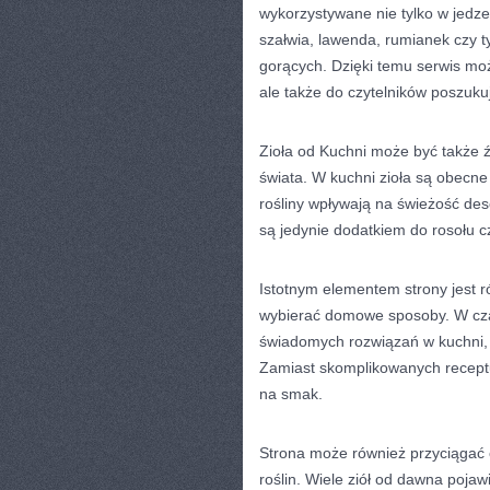
wykorzystywane nie tylko w jedze
szałwia, lawenda, rumianek czy t
gorących. Dzięki temu serwis może
ale także do czytelników poszuku
Zioła od Kuchni może być także 
świata. W kuchni zioła są obecn
rośliny wpływają na świeżość des
są jedynie dodatkiem do rosołu c
Istotnym elementem strony jest r
wybierać domowe sposoby. W czas
świadomych rozwiązań w kuchni, 
Zamiast skomplikowanych receptu
na smak.
Strona może również przyciągać
roślin. Wiele ziół od dawna poja