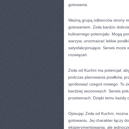
gotowania.
Ważną grupą odbiorców strony mo
gotowaniem. Zioła bardzo dobrze
kulinarnego potencjału. Mogą p
warzyw, urozmaicać lekkie posiłki
satysfakcjonujące. Serwis może 
rozwiązań.
Zioła od Kuchni ma potencjał, ab
podczas planowania posiłków, pr
spróbować czegoś nowego. To zie
bardziej sezonowych. Serwis pok
przetworach. Dzięki temu każdy c
Opisując Zioła od Kuchni, można 
gotowaniu. Jej charakter łączy d
eksperymentowania, ale jednocześ