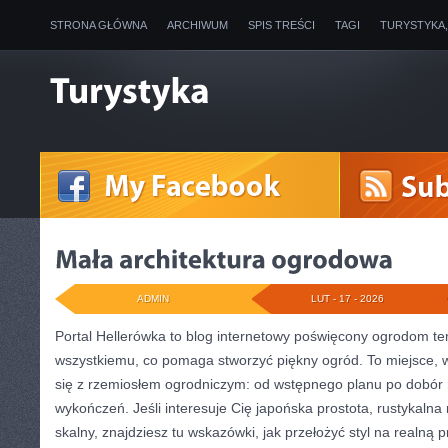
STRONA GŁÓWNA
ARCHIWUM
SPIS TREŚCI
TAGI
TURYSTYKA
ADMIN
LUT - 17 - 2026
Portal Hellerówka to blog internetowy poświęcony ogrodom t
wszystkiemu, co pomaga stworzyć piękny ogród. To miejsce, 
się z rzemiosłem ogrodniczym: od wstępnego planu po dobór r
wykończeń. Jeśli interesuje Cię japońska prostota, rustykalna
skalny, znajdziesz tu wskazówki, jak przełożyć styl na realną p