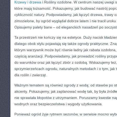
Krzewy i drzewa
i Rośliny ozdobne. W centrum naszej uwagi s
które mają tożsamość. Pokazujemy, jak budować nastrój poprze
cykliczność natury. Podpowiadamy, jak łączyć drzewa, trawy o
zimozielone, by ogród wyglądał dobrze latem i nie tracił urok
Opisujemy palety barw – od eleganckich nasadzeń po soczyste
Ta przestrzeń nie kończy się na estetyce. Duży nacisk kładzi
dlatego obok stylu pojawiają się także ogrody praktyczne. Zna
którym warzywnik może być równie ładny jak rabata ozdobna,
częścią aranżacji. Podpowiadamy, jak prowadzić rośliny przyp
do warunków oraz jak łączyć zbiór z ozdobą. Wskazujemy też, 
sprzymierzeńcach ogrodu, naturalnych metodach i o tym, jak 
dla roślin i zwierząt.
Ważnym tematem są również ogrody z wodą: od stawów po st
akcenty. Pokazujemy, jak zaplanować wodę tak, by była źródł
nie sprawiała kłopotów z utrzymaniem. Poruszamy kwestie nap
wodnych oraz bezpieczeństwa i wygody użytkowania.
Ponieważ ogród żyje rytmem sezonów, w serwisie mocno wybr