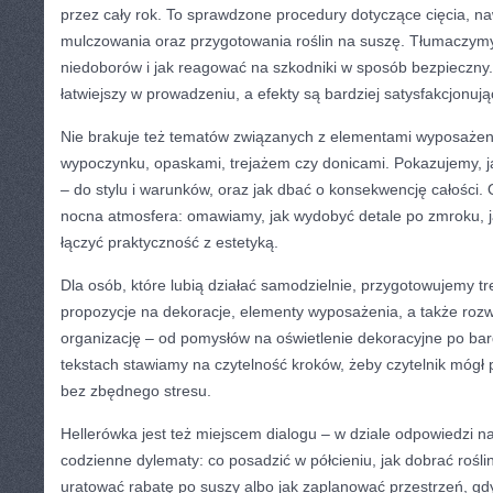
przez cały rok. To sprawdzone procedury dotyczące cięcia, n
mulczowania oraz przygotowania roślin na suszę. Tłumaczym
niedoborów i jak reagować na szkodniki w sposób bezpieczny. 
łatwiejszy w prowadzeniu, a efekty są bardziej satysfakcjonują
Nie brakuje też tematów związanych z elementami wyposażen
wypoczynku, opaskami, trejażem czy donicami. Pokazujemy, j
– do stylu i warunków, oraz jak dbać o konsekwencję całości.
nocna atmosfera: omawiamy, jak wydobyć detale po zmroku, ja
łączyć praktyczność z estetyką.
Dla osób, które lubią działać samodzielnie, przygotowujemy tr
propozycje na dekoracje, elementy wyposażenia, a także rozw
organizację – od pomysłów na oświetlenie dekoracyjne po bar
tekstach stawiamy na czytelność kroków, żeby czytelnik mógł pr
bez zbędnego stresu.
Hellerówka jest też miejscem dialogu – w dziale odpowiedzi 
codzienne dylematy: co posadzić w półcieniu, jak dobrać rośliny
uratować rabatę po suszy albo jak zaplanować przestrzeń, gd