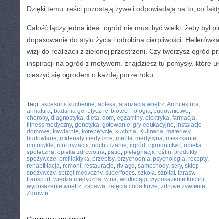
Dzięki temu treści pozostają żywe i odpowiadają na to, co fakt
Całość łączy jedna idea: ogród nie musi być wielki, żeby był p
dopasowanie do stylu życia i odrobina cierpliwości. Hellerów
wizji do realizacji z zielonej przestrzeni. Czy tworzysz ogród 
inspiracji na ogród z motywem, znajdziesz tu pomysły, które uł
cieszyć się ogrodem o każdej porze roku.
CATEGORIES:
TURYSTYKA, PODRÓŻE
Tagi:
akcesoria kuchenne
,
apteka
,
aranżacja wnętrz
,
Architektura
,
armatura
,
badania genetyczne
,
biotechnologia
,
budownictwo
,
choroby
,
diagnostyka
,
dieta
,
dom
,
egzaminy
,
elektryka
,
farmacja
,
fitness medyczny
,
genetyka
,
gotowanie
,
gry edukacyjne
,
instalacje
domowe
,
kawiarnie
,
korepetycje
,
kuchnia
,
Kulinaria
,
materiały
budowlane
,
materiały medyczne
,
meble
,
medycyna
,
mieszkanie
,
motocykle
,
motoryzacja
,
odchudzanie
,
ogród
,
ogrodnictwo
,
opieka
społeczna
,
opieka zdrowotna
,
patio
,
pielęgnacja roślin
,
produkty
spożywcze
,
profilaktyka
,
przepisy
,
przychodnia
,
psychologia
,
recepty
,
rehabilitacja
,
remont
,
restauracje
,
rtv agd
,
samochody
,
sery
,
sklep
spożywczy
,
sprzęt medyczny
,
superfoods
,
szkoła
,
szpital
,
tarasy
,
transport
,
wiedza medyczna
,
wina
,
wodociągi
,
wyposażenie kuchni
,
wyposażenie wnętrz
,
zabawa
,
zajęcia dodatkowe
,
zdrowe żywienie
,
Zdrowie