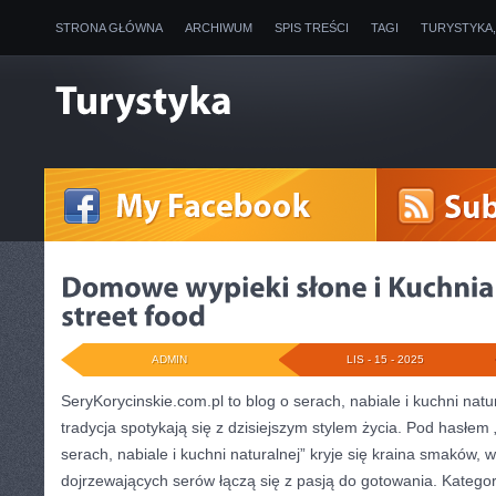
STRONA GŁÓWNA
ARCHIWUM
SPIS TREŚCI
TAGI
TURYSTYKA
ADMIN
LIS - 15 - 2025
SeryKorycinskie.com.pl to blog o serach, nabiale i kuchni natu
tradycja spotykają się z dzisiejszym stylem życia. Pod hasłem 
serach, nabiale i kuchni naturalnej” kryje się kraina smaków, 
dojrzewających serów łączą się z pasją do gotowania. Kategor