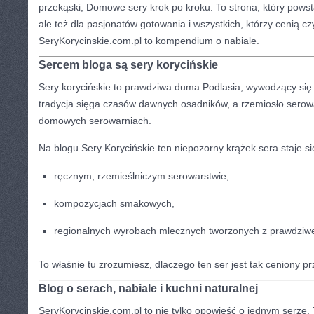
przekąski, Domowe sery krok po kroku. To strona, który pows
ale też dla pasjonatów gotowania i wszystkich, którzy cenią czy
SeryKorycinskie.com.pl to kompendium o nabiale.
Sercem bloga są sery korycińskie
Sery korycińskie to prawdziwa duma Podlasia, wywodzący się z
tradycja sięga czasów dawnych osadników, a rzemiosło serow
domowych serowarniach.
Na blogu Sery Korycińskie ten niepozorny krążek sera staje s
ręcznym, rzemieślniczym serowarstwie,
kompozycjach smakowych,
regionalnych wyrobach mlecznych tworzonych z prawdziw
To właśnie tu zrozumiesz, dlaczego ten ser jest tak ceniony p
Blog o serach, nabiale i kuchni naturalnej
SeryKorycinskie.com.pl to nie tylko opowieść o jednym serze. 