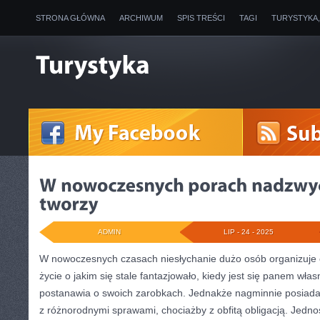
STRONA GŁÓWNA
ARCHIWUM
SPIS TREŚCI
TAGI
TURYSTYKA
ADMIN
LIP - 24 - 2025
W nowoczesnych czasach niesłychanie dużo osób organizuje o
życie o jakim się stale fantazjowało, kiedy jest się panem wła
postanawia o swoich zarobkach. Jednakże nagminnie posiadani
z różnorodnymi sprawami, chociażby z obfitą obligacją. Jedn