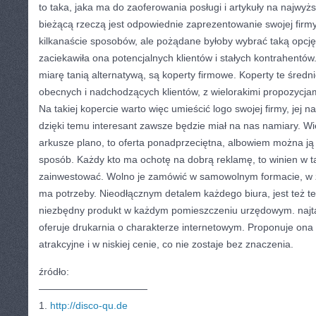
to taka, jaka ma do zaoferowania posługi i artykuły na najwy
bieżącą rzeczą jest odpowiednie zaprezentowanie swojej firmy
kilkanaście sposobów, ale pożądane byłoby wybrać taką opcję,
zaciekawiła ona potencjalnych klientów i stałych kontrahentó
miarę tanią alternatywą, są koperty firmowe. Koperty te średn
obecnych i nadchodzących klientów, z wielorakimi propozycj
Na takiej kopercie warto więc umieścić logo swojej firmy, jej 
dzięki temu interesant zawsze będzie miał na nas namiary. Wie
arkusze plano, to oferta ponadprzeciętna, albowiem można j
sposób. Każdy kto ma ochotę na dobrą reklamę, to winien w t
zainwestować. Wolno je zamówić w samowolnym formacie, w za
ma potrzeby. Nieodłącznym detalem każdego biura, jest też te
niezbędny produkt w każdym pomieszczeniu urzędowym. najt
oferuje drukarnia o charakterze internetowym. Proponuje ona
atrakcyjne i w niskiej cenie, co nie zostaje bez znaczenia.
źródło:
———————————
1.
http://disco-qu.de