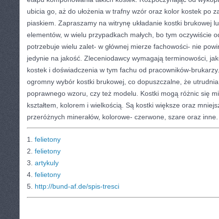
ubicia go, aż do ułożenia w trafny wzór oraz kolor kostek po 
piaskiem. Zapraszamy na witrynę układanie kostki brukowej l
elementów, w wielu przypadkach małych, bo tym oczywiście o
potrzebuje wielu zalet- w głównej mierze fachowości- nie powi
jedynie na jakość. Zleceniodawcy wymagają terminowości, jak
kostek i doświadczenia w tym fachu od pracowników-brukarzy. 
ogromny wybór kostki brukowej, co dopuszczalne, że utrudni
poprawnego wzoru, czy też modelu. Kostki mogą różnic się m
kształtem, kolorem i wielkością. Są kostki większe oraz mnie
przeróżnych minerałów, kolorowe- czerwone, szare oraz inne.
1.
felietony
2.
felietony
3.
artykuly
4.
felietony
5.
http://bund-af.de/spis-tresci
CATEGORIES:
TURYSTYKA, PODRÓŻE