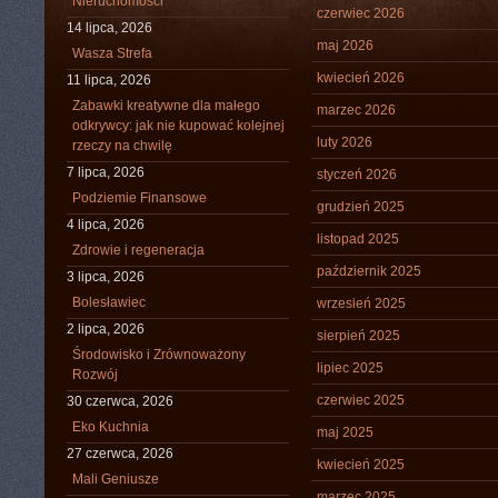
Nieruchomości
czerwiec 2026
14 lipca, 2026
maj 2026
Wasza Strefa
kwiecień 2026
11 lipca, 2026
Zabawki kreatywne dla małego
marzec 2026
odkrywcy: jak nie kupować kolejnej
luty 2026
rzeczy na chwilę
7 lipca, 2026
styczeń 2026
Podziemie Finansowe
grudzień 2025
4 lipca, 2026
listopad 2025
Zdrowie i regeneracja
październik 2025
3 lipca, 2026
Bolesławiec
wrzesień 2025
2 lipca, 2026
sierpień 2025
Środowisko i Zrównoważony
lipiec 2025
Rozwój
czerwiec 2025
30 czerwca, 2026
Eko Kuchnia
maj 2025
27 czerwca, 2026
kwiecień 2025
Mali Geniusze
marzec 2025