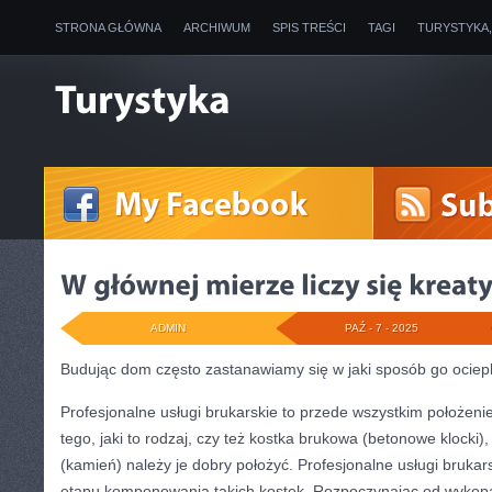
STRONA GŁÓWNA
ARCHIWUM
SPIS TREŚCI
TAGI
TURYSTYKA
ADMIN
PAŹ - 7 - 2025
Budując dom często zastanawiamy się w jaki sposób go ociepl
Profesjonalne usługi brukarskie to przede wszystkim położenie
tego, jaki to rodzaj, czy też kostka brukowa (betonowe klocki)
(kamień) należy je dobry położyć. Profesjonalne usługi brukar
etapu komponowania takich kostek. Rozpoczynając od wykopa