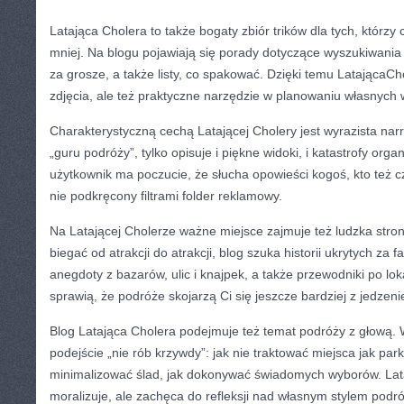
Latająca Cholera to także bogaty zbiór trików dla tych, którz
mniej. Na blogu pojawiają się porady dotyczące wyszukiwania 
za grosze, a także listy, co spakować. Dzięki temu LatającaCho
zdjęcia, ale też praktyczne narzędzie w planowaniu własnych
Charakterystyczną cechą Latającej Cholery jest wyrazista narr
„guru podróży”, tylko opisuje i piękne widoki, i katastrofy org
użytkownik ma poczucie, że słucha opowieści kogoś, kto też 
nie podkręcony filtrami folder reklamowy.
Na Latającej Cholerze ważne miejsce zajmuje też ludzka stron
biegać od atrakcji do atrakcji, blog szuka historii ukrytych za 
anegdoty z bazarów, ulic i knajpek, a także przewodniki po lo
sprawią, że podróże skojarzą Ci się jeszcze bardziej z jedzen
Blog Latająca Cholera podejmuje też temat podróży z głową. 
podejście „nie rób krzywdy”: jak nie traktować miejsca jak park
minimalizować ślad, jak dokonywać świadomych wyborów. Lat
moralizuje, ale zachęca do refleksji nad własnym stylem podr