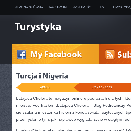
STRONA GŁÓWNA
ARCHIWUM
SPIS TREŚCI
TAGI
TURYSTYKA
ADMIN
LIS - 15 - 2025
Latająca Cholera to magazyn online o podróżach dla tych, któr
miejscu. Pod hasłem „Latająca Cholera – Blog Podróżniczy Pełe
się szalona mieszanka historii z końca świata, użytecznych t
przemyśleń o tym, jak naprawdę wygląda życie w ciągłym ruc
LatającaCholera.pl to wirtualny dom, gdzie wewnętrzny głód ś