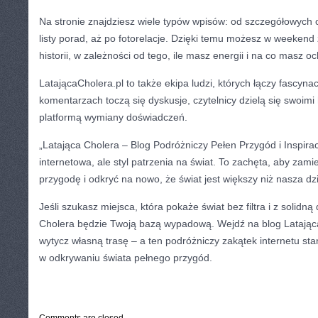
Na stronie znajdziesz wiele typów wpisów: od szczegółowych o
listy porad, aż po fotorelacje. Dzięki temu możesz w weekend 
historii, w zależności od tego, ile masz energii i na co masz oc
LatającaCholera.pl to także ekipa ludzi, których łączy fascyn
komentarzach toczą się dyskusje, czytelnicy dzielą się swoimi h
platformą wymiany doświadczeń.
„Latająca Cholera – Blog Podróżniczy Pełen Przygód i Inspiracji
internetowa, ale styl patrzenia na świat. To zachęta, aby zami
przygodę i odkryć na nowo, że świat jest większy niż nasza dzi
Jeśli szukasz miejsca, która pokaże świat bez filtra i z solidną
Cholera będzie Twoją bazą wypadową. Wejdź na blog Latająca 
wytycz własną trasę – a ten podróżniczy zakątek internetu st
w odkrywaniu świata pełnego przygód.
CATEGORIES:
TURYSTYKA, PODRÓŻE