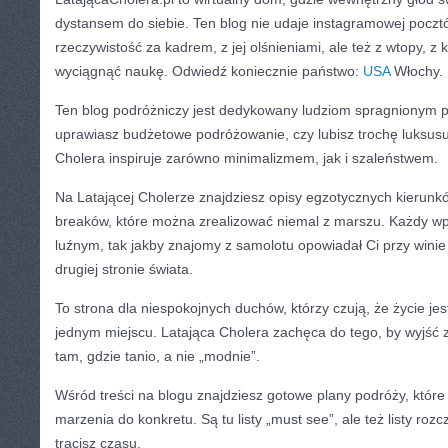
dystansem do siebie. Ten blog nie udaje instagramowej pocztó
rzeczywistość za kadrem, z jej olśnieniami, ale też z wtopy, z
wyciągnąć naukę. Odwiedź koniecznie państwo:
USA
Włochy.
Ten blog podróżniczy jest dedykowany ludziom spragnionym 
uprawiasz budżetowe podróżowanie, czy lubisz trochę luksus
Cholera inspiruje zarówno minimalizmem, jak i szaleństwem.
Na Latającej Cholerze znajdziesz opisy egzotycznych kierunkó
breaków, które można zrealizować niemal z marszu. Każdy wpis
luźnym, tak jakby znajomy z samolotu opowiadał Ci przy winie
drugiej stronie świata.
To strona dla niespokojnych duchów, którzy czują, że życie jes
jednym miejscu. Latająca Cholera zachęca do tego, by wyjść z
tam, gdzie tanio, a nie „modnie”.
Wśród treści na blogu znajdziesz gotowe plany podróży, któr
marzenia do konkretu. Są tu listy „must see”, ale też listy roz
tracisz czasu.