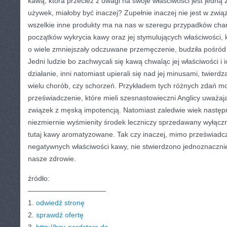
kawą, która przecież z uwagi na swoje właściwości jest jedną 
używek, miałoby być inaczej? Zupełnie inaczej nie jest w zwią
wszelkie inne produkty ma na nas w szeregu przypadków cha
początków wykrycia kawy oraz jej stymulujących właściwości, 
o wiele zmniejszały odczuwane przemęczenie, budziła pośród 
Jedni ludzie bo zachwycali się kawą chwaląc jej właściwości 
działanie, inni natomiast upierali się nad jej minusami, twie
wielu chorób, czy schorzeń. Przykładem tych różnych zdań moż
przeświadczenie, które mieli szesnastowieczni Anglicy uważają
związek z męską impotencją. Natomiast zaledwie wiek nastę
niezmiernie wyśmienity środek leczniczy sprzedawany wyłącz
tutaj kawy aromatyzowane. Tak czy inaczej, mimo przeświadcz
negatywnych właściwości kawy, nie stwierdzono jednoznaczni
nasze zdrowie.
źródło:
———————————
1.
odwiedź stronę
2.
sprawdź ofertę