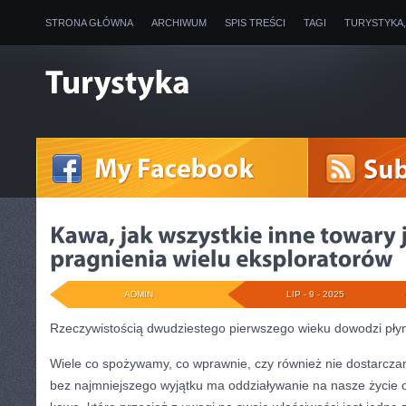
STRONA GŁÓWNA
ARCHIWUM
SPIS TREŚCI
TAGI
TURYSTYKA
ADMIN
LIP - 9 - 2025
Rzeczywistością dwudziestego pierwszego wieku dowodzi płyn
Wiele co spożywamy, co wprawnie, czy również nie dostarcz
bez najmniejszego wyjątku ma oddziaływanie na nasze życie 