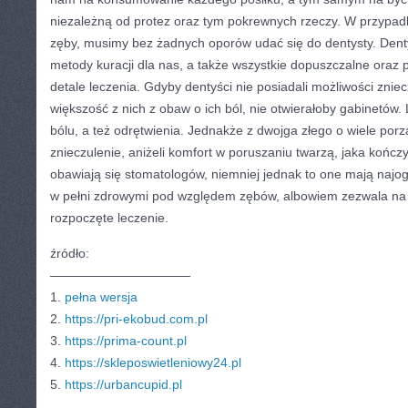
niezależną od protez oraz tym pokrewnych rzeczy. W przypadk
zęby, musimy bez żadnych oporów udać się do dentysty. Dent
metody kuracji dla nas, a także wszystkie dopuszczalne oraz 
detale leczenia. Gdyby dentyści nie posiadali możliwości znie
większość z nich z obaw o ich ból, nie otwierałoby gabinetów. 
bólu, a też odrętwienia. Jednakże z dwojga złego o wiele porz
znieczulenie, aniżeli komfort w poruszaniu twarzą, jaka kończy
obawiają się stomatologów, niemniej jednak to one mają najo
w pełni zdrowymi pod względem zębów, albowiem zezwala na 
rozpoczęte leczenie.
źródło:
———————————
1.
pełna wersja
2.
https://pri-ekobud.com.pl
3.
https://prima-count.pl
4.
https://skleposwietleniowy24.pl
5.
https://urbancupid.pl