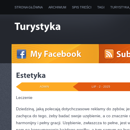
STRONA GŁÓWNA
ARCHIWUM
SPIS TREŚCI
TAGI
TURYSTYKA
ADMIN
LIP - 2 - 2025
Leczenie
Dziedziną, jaką polecają dotychczasowe reklamy do zębów, je
zachęca do tego, żeby badać swoje uzębienie, a co znacznie 
harmonijny i pełny gracji. Uzębienie, zwłaszcza to pełne, jest 
nam na konsumowanie każdego posiłku, a tym samym na bycie