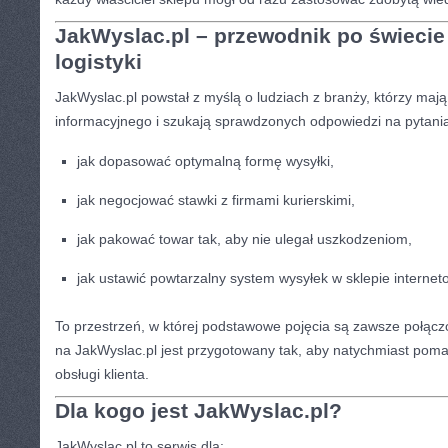
JakWyslac.pl – przewodnik po świecie
logistyki
JakWyslac.pl powstał z myślą o ludziach z branży, którzy maj
informacyjnego i szukają sprawdzonych odpowiedzi na pytani
jak dopasować optymalną formę wysyłki,
jak negocjować stawki z firmami kurierskimi,
jak pakować towar tak, aby nie ulegał uszkodzeniom,
jak ustawić powtarzalny system wysyłek w sklepie interne
To przestrzeń, w której podstawowe pojęcia są zawsze połącz
na JakWyslac.pl jest przygotowany tak, aby natychmiast poma
obsługi klienta.
Dla kogo jest JakWyslac.pl?
JakWyslac.pl to serwis dla: