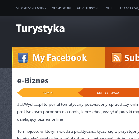
STRONA GŁÓWNA
ARCHIWUM
SPIS TREŚCI
TAGI
TURYSTYKA
ADMIN
LIS - 17 - 2025
JakWyslac.pl to portal tematyczny poświęcony sprzedaży onli
praktycznym poradom dla osób, które chcą wysyłać paczki mą
działający biznes online.
To miejsce, w którym wiedza praktyczna łączy się z przystępn
każdy właściciel sklepu mógł od razu zastosować zdobytą wie