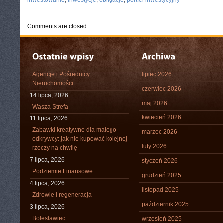
inwestowanie
,
inwestycje
,
obligacje
,
portfel inwestycyjny
Comments are closed.
Agencje i Pośrednicy
lipiec 2026
Nieruchomości
czerwiec 2026
14 lipca, 2026
maj 2026
Wasza Strefa
kwiecień 2026
11 lipca, 2026
Zabawki kreatywne dla małego
marzec 2026
odkrywcy: jak nie kupować kolejnej
luty 2026
rzeczy na chwilę
7 lipca, 2026
styczeń 2026
Podziemie Finansowe
grudzień 2025
4 lipca, 2026
listopad 2025
Zdrowie i regeneracja
październik 2025
3 lipca, 2026
Bolesławiec
wrzesień 2025