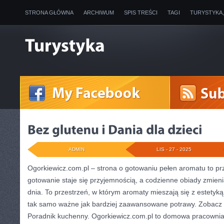
STRONA GŁÓWNA
ARCHIWUM
SPIS TREŚCI
TAGI
TURYSTYKA
ADMIN
LIS - 27 - 2025
Ogorkiewicz.com.pl – strona o gotowaniu pełen aromatu to prz
gotowanie staje się przyjemnością, a codzienne obiady zmien
dnia. To przestrzeń, w którym aromaty mieszają się z estetyką
tak samo ważne jak bardziej zaawansowane potrawy. Zobacz
Poradnik kuchenny. Ogorkiewicz.com.pl to domowa pracownia 