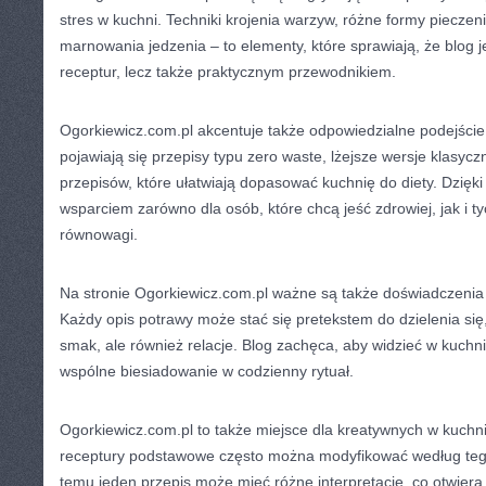
stres w kuchni. Techniki krojenia warzyw, różne formy piecze
marnowania jedzenia – to elementy, które sprawiają, że blog je
receptur, lecz także praktycznym przewodnikiem.
Ogorkiewicz.com.pl akcentuje także odpowiedzialne podejście
pojawiają się przepisy typu zero waste, lżejsze wersje klasyc
przepisów, które ułatwiają dopasować kuchnię do diety. Dzięk
wsparciem zarówno dla osób, które chcą jeść zdrowiej, jak i ty
równowagi.
Na stronie Ogorkiewicz.com.pl ważne są także doświadczenia
Każdy opis potrawy może stać się pretekstem do dzielenia się, 
smak, ale również relacje. Blog zachęca, aby widzieć w kuchni
wspólne biesiadowanie w codzienny rytuał.
Ogorkiewicz.com.pl to także miejsce dla kreatywnych w kuchni.
receptury podstawowe często można modyfikować według tego,
temu jeden przepis może mieć różne interpretacje, co otwier