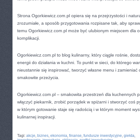
Strona Ogorkiewicz.com.pl opiera się na przejrzystości i natur
zrozumiałe, a sposób przygotowania rozpisane tak, aby sprawd
temu Ogorkiewicz.com.pl może być ulubionym miejscem dla osó
komplikacji.
Ogorkiewicz.com.pl to blog kulinarny, który ciągle rośnie, dos
energii do działania w kuchni. To punkt w sieci, do którego wa
nieustannie się inspirować, tworzyć własne menu i zamieniać 
smakowite przeżycia.
Ogorkiewicz.com.pl – smakowita przestrzeń dla kuchennych p
włączyć piekarnik, zrobić porządek w spiżarni i stworzyć coś 
w którym gotowanie staje się radością i w którym moment wys
kulinarnej inspiracji.
CATEGORIES:
TURYSTYKA, PODRÓŻE
Tagi:
akcje
,
biznes
,
ekonomia
,
finanse
,
fundusze inwestycyjne
,
giełda
,