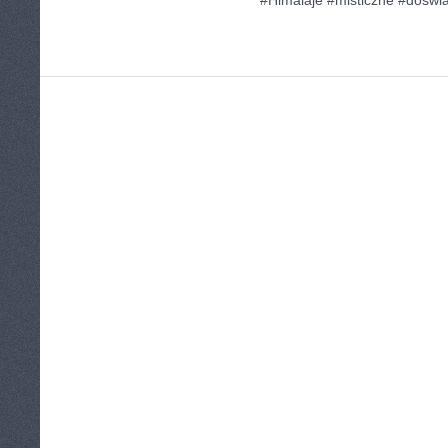
#Himalaje #misticzne #doświ