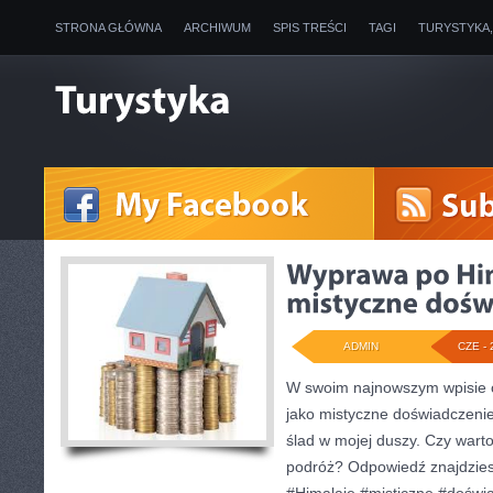
STRONA GŁÓWNA
ARCHIWUM
SPIS TREŚCI
TAGI
TURYSTYKA
ADMIN
CZE - 
W swoim najnowszym wpisie 
jako mistyczne doświadczenie,
ślad w mojej duszy. Czy warto
podróż? Odpowiedź znajdzie