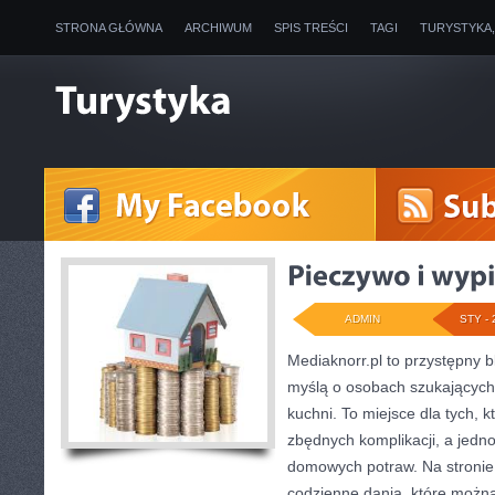
STRONA GŁÓWNA
ARCHIWUM
SPIS TREŚCI
TAGI
TURYSTYKA
ADMIN
STY - 
Mediaknorr.pl to przystępny bl
myślą o osobach szukających
kuchni. To miejsce dla tych, 
zbędnych komplikacji, a jedn
domowych potraw. Na stronie 
codzienne dania, które możn