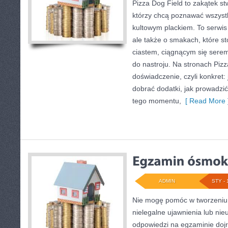
Pizza Dog Field to zakątek st
którzy chcą poznawać wszystk
kultowym plackiem. To serwis 
ale także o smakach, które s
ciastem, ciągnącym się sere
do nastroju. Na stronach Pizza
doświadczenie, czyli konkret: 
dobrać dodatki, jak prowadzić
tego momentu,
[ Read More 
ADMIN
STY - 
Nie mogę pomóc w tworzeniu tr
nielegalne ujawnienia lub ni
odpowiedzi na egzaminie dojr