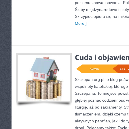
poziomu zaawansowania. Pol
Śluby międzynarodowe i niet
Skrzypiec opiera się na miłoś
More ]
ADMIN
STY - 
Szczepan.org.pl to blog poświę
wspólnoty katolickiej, którego
Szczepana. To miejsce powsta
głębiej poznać codzienność wi
liturgię, aż po sakramenty. St
tłumaczeniem, dzięki czemu tr
aktywnych parafian, jak i do t
drogi. Polecamy także: Życie 