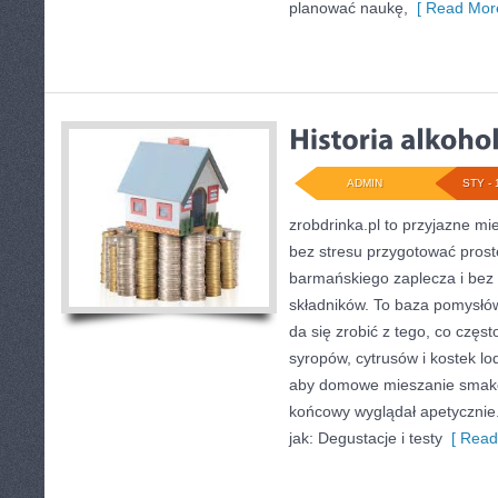
planować naukę,
[ Read More
ADMIN
STY - 
zrobdrinka.pl to przyjazne mi
bez stresu przygotować prost
barmańskiego zaplecza i bez
składników. To baza pomysłó
da się zrobić z tego, co częs
syropów, cytrusów i kostek lo
aby domowe mieszanie smaków 
końcowy wyglądał apetycznie.
jak: Degustacje i testy
[ Read