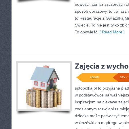
nowości, cenisz szczerość i c
sposób obrazowy, to trafiasz 
to Restauracje z Gwiazdką Mi
Świecie. To nie jest tylko zbió
To opowieść
[ Read More ]
ADMIN
STY - 
sptopolka.pl to przyjazna pl
w podstawówce najważniejsze
inspiracjom na ciekawe zajęc
codziennym rozwijaniu umieję
dziecko może poćwiczyć temat
wskazówki do mądrego wspie