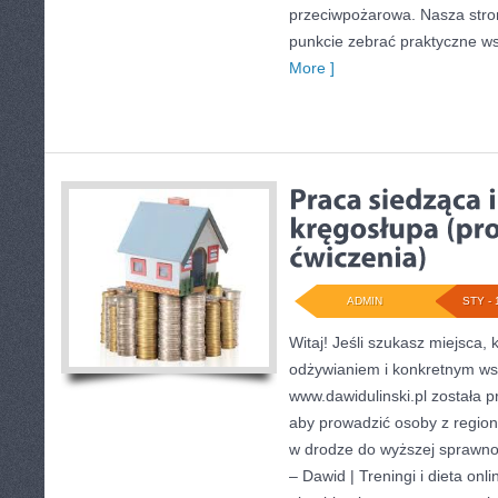
przeciwpożarowa. Nasza stron
punkcie zebrać praktyczne ws
More ]
ADMIN
STY - 
Witaj! Jeśli szukasz miejsca, 
odżywianiem i konkretnym ws
www.dawidulinski.pl została 
aby prowadzić osoby z regionu
w drodze do wyższej sprawnoś
– Dawid | Treningi i dieta onli