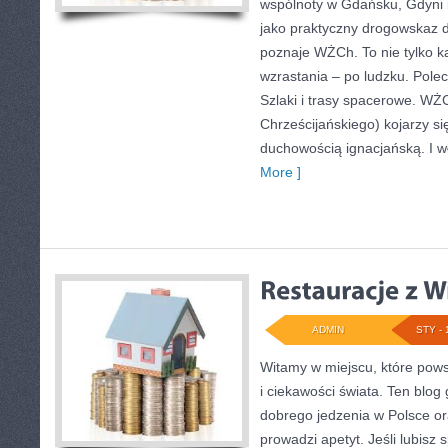
wspólnoty w Gdańsku, Gdyni 
jako praktyczny drogowskaz d
poznaje WŻCh. To nie tylko ka
wzrastania – po ludzku. Polec
Szlaki i trasy spacerowe. WŻ
Chrześcijańskiego) kojarzy s
duchowością ignacjańską. I w
More ]
ADMIN
STY - 
Witamy w miejscu, które pows
i ciekawości świata. Ten blo
dobrego jedzenia w Polsce or
prowadzi apetyt. Jeśli lubisz