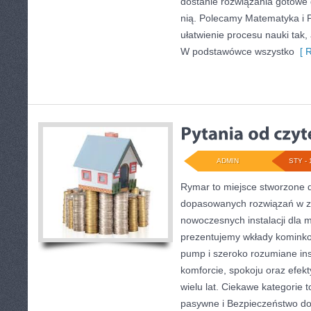
dostanie rozwiązania gotowe d
nią. Polecamy Matematyka i Pl
ułatwienie procesu nauki tak, 
W podstawówce wszystko
[ R
ADMIN
STY - 
Rymar to miejsce stworzone d
dopasowanych rozwiązań w za
nowoczesnych instalacji dla m
prezentujemy wkłady kominko
pump i szeroko rozumiane ins
komforcie, spokoju oraz efek
wielu lat. Ciekawe kategorie
pasywne i Bezpieczeństwo d