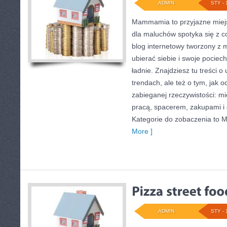
ADMIN
STY - 
Mammamia to przyjazne miejs
dla maluchów spotyka się z c
blog internetowy tworzony z m
ubierać siebie i swoje pociec
ładnie. Znajdziesz tu treści o
trendach, ale też o tym, jak o
zabieganej rzeczywistości: m
pracą, spacerem, zakupami i c
Kategorie do zobaczenia to
More ]
ADMIN
STY - 