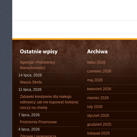
Agencje i Pośrednicy
lipiec 2026
Nieruchomości
czerwiec 2026
14 lipca, 2026
maj 2026
Wasza Strefa
kwiecień 2026
11 lipca, 2026
Zabawki kreatywne dla małego
marzec 2026
odkrywcy: jak nie kupować kolejnej
luty 2026
rzeczy na chwilę
7 lipca, 2026
styczeń 2026
Podziemie Finansowe
grudzień 2025
4 lipca, 2026
listopad 2025
Zdrowie i regeneracja