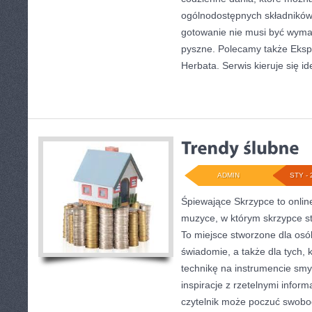
ogólnodostępnych składników.
gotowanie nie musi być wymag
pyszne. Polecamy także Ekspe
Herbata. Serwis kieruje się id
ADMIN
STY - 
Śpiewające Skrzypce to onlin
muzyce, w którym skrzypce st
To miejsce stworzone dla osó
świadomie, a także dla tych, 
technikę na instrumencie sm
inspiracje z rzetelnymi infor
czytelnik może poczuć swobo