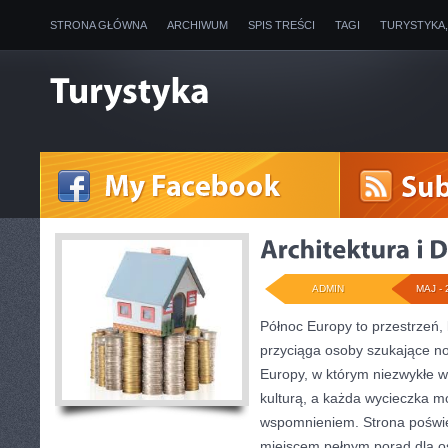
STRONA GŁÓWNA
ARCHIWUM
SPIS TREŚCI
TAGI
TURYSTYKA
ADMIN
MAJ - 
Północ Europy to przestrzeń, 
przyciąga osoby szukające n
Europy, w którym niezwykłe wi
kulturą, a każda wycieczka m
wspomnieniem. Strona poświę
miejscem pełnym porad dla o