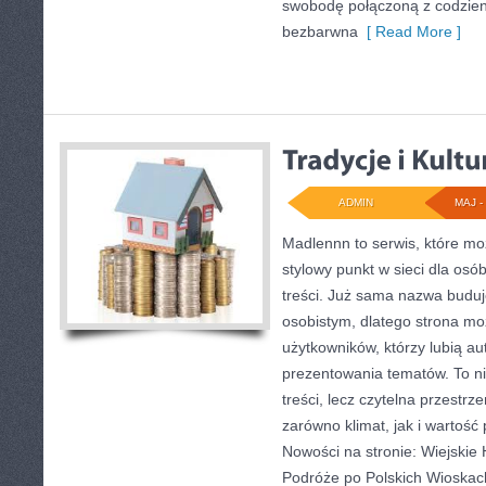
swobodę połączoną z codzien
bezbarwna
[ Read More ]
ADMIN
MAJ - 
Madlennn to serwis, które mo
stylowy punkt w sieci dla os
treści. Już sama nazwa buduj
osobistym, dlatego strona m
użytkowników, którzy lubią au
prezentowania tematów. To ni
treści, lecz czytelna przestrz
zarówno klimat, jak i wartość
Nowości na stronie: Wiejskie H
Podróże po Polskich Wioskac