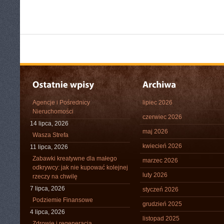
Agencje i Pośrednicy
lipiec 2026
Nieruchomości
czerwiec 2026
14 lipca, 2026
maj 2026
Wasza Strefa
kwiecień 2026
11 lipca, 2026
Zabawki kreatywne dla małego
marzec 2026
odkrywcy: jak nie kupować kolejnej
luty 2026
rzeczy na chwilę
7 lipca, 2026
styczeń 2026
Podziemie Finansowe
grudzień 2025
4 lipca, 2026
listopad 2025
Zdrowie i regeneracja