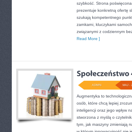
szybkość. Strona poświęcona 
prezentuje konkretną ofertę 
szukają kompetentnego punkt
zamkami, kluczykami samoch
związanymi z codziennym be
Read More ]
ADMIN
MAJ - 
Augmentyka to technologiczna
osób, które chcą lepiej zrozu
inteligencji oraz jego wpływ n
stworzona z myślą o czytelnika
tym, jak maszyny zmieniają n
w którym innowacyjność nie j