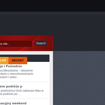
ULAR
RECENT
je i Pośrednic
a Mieszkania – obszerne
dium o nieruchomościach,
iach i rynku ...
zne podróże p
e podróżnicy! Dziś‌ zabieram Was w⁣
e podróże po ...
sacyjny weekend