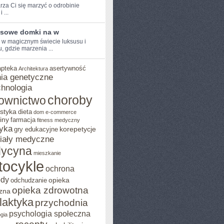
rza Ci⁤ się marzyć o odrobinie
 ...
sowe domki na w
e w magicznym świecie luksusu i
, gdzie marzenia ...
apteka
asertywność
Architektura
ia genetyczne
chnologia
choroby
ownictwo
styka
dieta
dom
e-commerce
iny
farmacja
fitness medyczny
yka
korepetycje
gry edukacyjne
iały medyczne
ycyna
mieszkanie
tocykle
ochrona
ody
opieka
odchudzanie
opieka zdrowotna
zna
ilaktyka
przychodnia
psychologia społeczna
gia