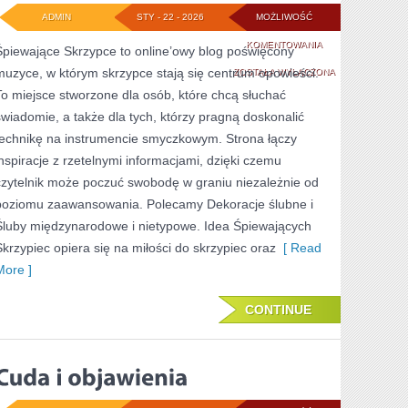
ADMIN
STY - 22 - 2026
MOŻLIWOŚĆ
TRENDY
KOMENTOWANIA
Śpiewające Skrzypce to online’owy blog poświęcony
muzyce, w którym skrzypce stają się centrum opowieści.
ŚLUBNE
ZOSTAŁA WYŁĄCZONA
To miejsce stworzone dla osób, które chcą słuchać
świadomie, a także dla tych, którzy pragną doskonalić
technikę na instrumencie smyczkowym. Strona łączy
inspiracje z rzetelnymi informacjami, dzięki czemu
czytelnik może poczuć swobodę w graniu niezależnie od
poziomu zaawansowania. Polecamy Dekoracje ślubne i
Śluby międzynarodowe i nietypowe. Idea Śpiewających
Skrzypiec opiera się na miłości do skrzypiec oraz
[ Read
More ]
CONTINUE