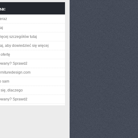
teraz
taj
ięcej szczegółów tutaj
utaj, aby dowiedzieć się więcej
ofertę
gowany? Sprawdź
furnituredesign.com
o sam
się, dlaczego
gowany? Sprawdź