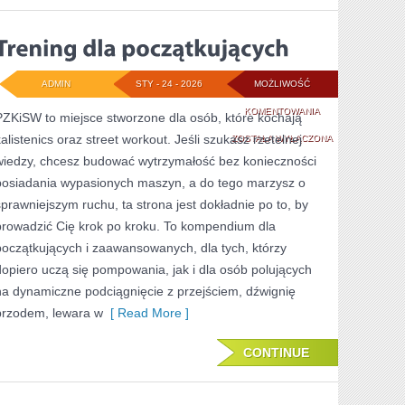
ADMIN
STY - 24 - 2026
MOŻLIWOŚĆ
TRENING
KOMENTOWANIA
PZKiSW to miejsce stworzone dla osób, które kochają
kalistenics oraz street workout. Jeśli szukasz rzetelnej
DLA
ZOSTAŁA WYŁĄCZONA
wiedzy, chcesz budować wytrzymałość bez konieczności
POCZĄTKUJĄCYCH
posiadania wypasionych maszyn, a do tego marzysz o
sprawniejszym ruchu, ta strona jest dokładnie po to, by
prowadzić Cię krok po kroku. To kompendium dla
początkujących i zaawansowanych, dla tych, którzy
dopiero uczą się pompowania, jak i dla osób polujących
na dynamiczne podciągnięcie z przejściem, dźwignię
przodem, lewara w
[ Read More ]
CONTINUE