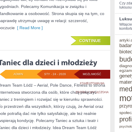
Czy zda
tygodniach. Polecamy Komunikacja w związku i
luksusu‍ i
Randkowanie a osobowość. Strona skupia się na tym, co
Luksu
naprawdę utrzymuje uwagę w relacji: szczerość,
Witajci
poczucie
[ Read More ]
komfortu
antyki
CONTINUE
badan
biote
bud
diagno
egzam
ADMIN
STY - 24 - 2026
MOŻLIWOŚĆ
genet
mater
TANIEC
KOMENTOWANIA
Dream Team Łódź – Aerial, Pole Dance, Fitness to strona
med
internetowa stworzona dla osób, które chcą połączyć
DLA
ZOSTAŁA WYŁĄCZONA
mo
taniec z treningiem i rozwijać się w kierunku sprawności.
DZIECI
przyr
To przestrzeń dla wszystkich, którzy czują, że Aerial oraz
I
społec
ole potrafią dać nie tylko satysfakcję, ale też realnie
prof
MŁODZIEŻY
wspierają kondycję. Polecamy Taniec a sztuka i teatr i
psycholo
Taniec dla dzieci i młodzieży. Idea Dream Team Łódź