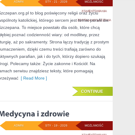
ADMIN
STY - 21 - 2026
MOŻLIWOŚĆ
CUDA
KOMENTOWANIA
Szczepan.org.pl to blog poświęcony religii oraz życiu
wspólnoty katolickiej, którego sercem jest temat parafii św.
I
ZOSTAŁA WYŁĄCZONA
Szczepana. To miejsce powstało dla osób, które chcą
OBJAWIENIA
głębiej poznać codzienność wiary: od modlitwy, przez
liturgię, aż po sakramenty. Strona łączy tradycję z prostym
tłumaczeniem, dzięki czemu treści trafiają zarówno do
aktywnych parafian, jak i do tych, którzy dopiero szukają
drogi. Polecamy także: Życie zakonne i Kościół. Na
łamach serwisu znajdziesz teksty, które pomagają
przeżywać
[ Read More ]
CONTINUE
ADMIN
STY - 19 - 2026
MOŻLIWOŚĆ
MEDYCYNA
KOMENTOWANIA