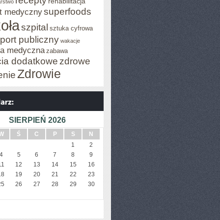
recepty
rehabilitacja
arstwo
superfoods
t medyczny
oła
szpital
sztuka cyfrowa
port publiczny
wakacje
za medyczna
zabawa
cia dodatkowe
zdrowe
Zdrowie
enie
SIERPIEŃ 2026
W
Ś
C
P
S
N
1
2
4
5
6
7
8
9
11
12
13
14
15
16
18
19
20
21
22
23
25
26
27
28
29
30