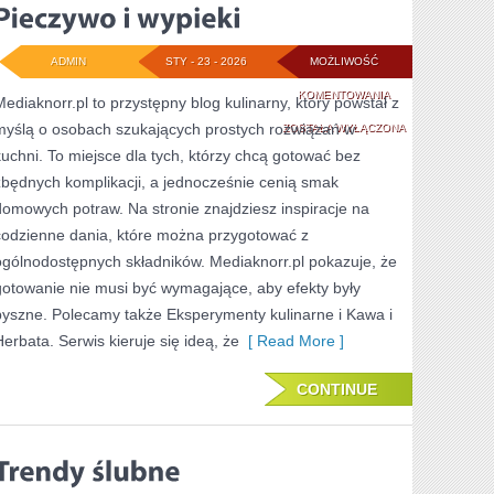
ADMIN
STY - 23 - 2026
MOŻLIWOŚĆ
PIECZYWO
KOMENTOWANIA
Mediaknorr.pl to przystępny blog kulinarny, który powstał z
myślą o osobach szukających prostych rozwiązań w
I
ZOSTAŁA WYŁĄCZONA
kuchni. To miejsce dla tych, którzy chcą gotować bez
WYPIEKI
zbędnych komplikacji, a jednocześnie cenią smak
domowych potraw. Na stronie znajdziesz inspiracje na
codzienne dania, które można przygotować z
ogólnodostępnych składników. Mediaknorr.pl pokazuje, że
gotowanie nie musi być wymagające, aby efekty były
pyszne. Polecamy także Eksperymenty kulinarne i Kawa i
Herbata. Serwis kieruje się ideą, że
[ Read More ]
CONTINUE