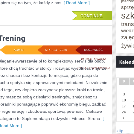
pszczel
opiera się na tym, że każdy z nas
[ Read More ]
sprzę
szk
CONTINUE
trans
wied
zaję
żywi
ADMIN
STY - 24 - 2026
MOŻLIWOŚĆ
TRENING
KOMENTOWANIA
Bieganiewwarszawie.pl to kompleksowy serwis dla osób,
które chcą truchtać w stolicy i rozwijać wydolność mądrze,
ZOSTAŁA WYŁĄCZONA
bez chaosu i bez kontuzji. To miejsce, gdzie pasja do
P
ruchu spotyka się z sprawdzonymi metodami. Niezależnie
od tego, czy dopiero zaczynasz pierwsze kroki na trasie,
3
czy masz za sobą dziesiątki treningów, znajdziesz tu
10
poradniki pomagające poprawić ekonomię biegu, zadbać
17
o regenerację i zbudować sportową pewność. Ciekawe
24
kategorie to Suplementacja i odżywki i Fitness. Strona
[
31
Read More ]
« lip