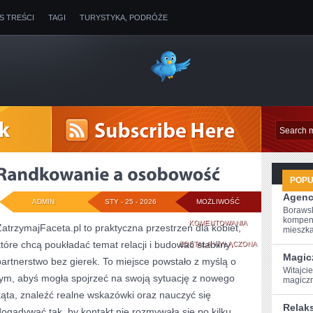
IS TREŚCI
TAGI
TURYSTYKA, PODRÓŻE
POP
Agenc
ADMIN
STY - 25 - 2026
MOŻLIWOŚĆ
Borawsk
kompen
RANDKOWANIE
KOMENTOWANIA
ZatrzymajFaceta.pl to praktyczna przestrzeń dla kobiet,
mieszkan
które chcą poukładać temat relacji i budować stabilny
A
ZOSTAŁA WYŁĄCZONA
Magic
partnerstwo bez gierek. To miejsce powstało z myślą o
OSOBOWOŚĆ
Witajci
tym, abyś mogła spojrzeć na swoją sytuację z nowego
magiczn
kąta, znaleźć realne wskazówki oraz nauczyć się
Relak
dogadywać tak, by kontakt nie rozmywała się po kilku