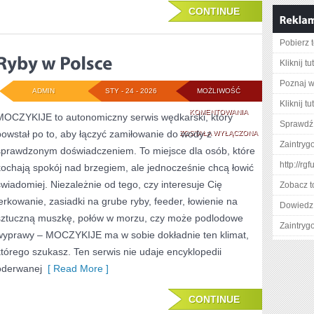
CONTINUE
Pobierz 
Kliknij tu
Poznaj w
ADMIN
STY - 24 - 2026
MOŻLIWOŚĆ
Kliknij t
RYBY
KOMENTOWANIA
MOCZYKIJE to autonomiczny serwis wędkarski, który
Sprawdź 
powstał po to, aby łączyć zamiłowanie do wody z
W
ZOSTAŁA WYŁĄCZONA
Zaintry
sprawdzonym doświadczeniem. To miejsce dla osób, które
POLSCE
http://rg
kochają spokój nad brzegiem, ale jednocześnie chcą łowić
świadomiej. Niezależnie od tego, czy interesuje Cię
Zobacz t
jerkowanie, zasiadki na grube ryby, feeder, łowienie na
Dowiedz 
sztuczną muszkę, połów w morzu, czy może podlodowe
Zaintry
wyprawy – MOCZYKIJE ma w sobie dokładnie ten klimat,
którego szukasz. Ten serwis nie udaje encyklopedii
oderwanej
[ Read More ]
CONTINUE